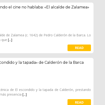
do el cine no hablaba: «El alcalde de Zalamea»
calde de Zalamea (c. 1642) de Pedro Calderón de la Barca. Lo
la que
[...]
READ
scondido y la tapada» de Calderón de la Barca
escénica de El escondido y la tapada de Calderón, prestando
 más presencia
[...]
READ