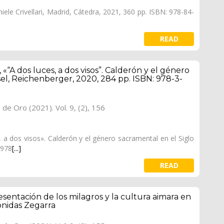
ele Crivellari, Madrid, Cátedra, 2021, 360 pp. ISBN: 978-84-
READ
 «“A dos luces, a dos visos”. Calderón y el género
sel, Reichenberger, 2020, 284 pp. ISBN: 978-3-
o de Oro (2021). Vol. 9, (2), 156
, a dos visos». Calderón y el género sacramental en el Siglo
 978
[...]
READ
resentación de los milagros y la cultura aimara en
nidas Zegarra