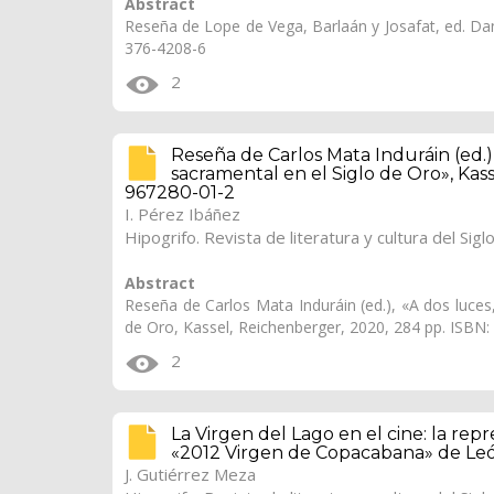
Abstract
Reseña de Lope de Vega, Barlaán y Josafat, ed. Dani
376-4208-6
2
Reseña de Carlos Mata Induráin (ed.),
sacramental en el Siglo de Oro», Kas
967280-01-2
I. Pérez Ibáñez
Hipogrifo. Revista de literatura y cultura del Sigl
Abstract
Reseña de Carlos Mata Induráin (ed.), «A dos luces
de Oro, Kassel, Reichenberger, 2020, 284 pp. ISBN:
2
La Virgen del Lago en el cine: la rep
«2012 Virgen de Copacabana» de Leó
J. Gutiérrez Meza