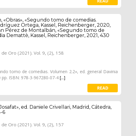
READ
, «Obras», «Segundo tomo de comedias.
odríguez Ortega, Kassel, Reichenberger, 2020,
uan Pérez de Montalbán, «Segundo tomo de
dia Demattè, Kassel, Reichenberger, 2021, 430
o de Oro (2021). Vol. 9, (2), 158
ndo tomo de comedias. Volumen 2.2», ed. general Davinia
0 pp. ISBN: 978-3-967280-07-4
[...]
READ
safat», ed. Daniele Crivellari, Madrid, Cátedra,
8-6
o de Oro (2021). Vol. 9, (2), 157