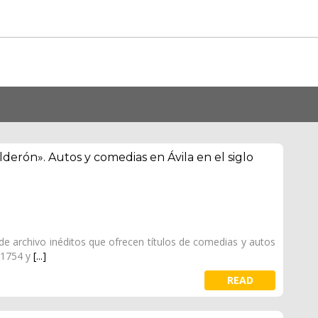
lderón». Autos y comedias en Ávila en el siglo
e archivo inéditos que ofrecen títulos de comedias y autos
 1754 y
[...]
READ