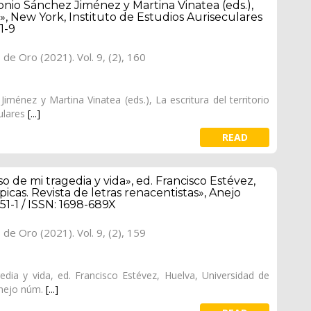
nio Sánchez Jiménez y Martina Vinatea (eds.),
o», New York, Instituto de Estudios Auriseculares
1-9
o de Oro (2021). Vol. 9, (2), 160
ménez y Martina Vinatea (eds.), La escritura del territorio
ulares
[...]
READ
 de mi tragedia y vida», ed. Francisco Estévez,
icas. Revista de letras renacentistas», Anejo
1-1 / ISSN: 1698-689X
o de Oro (2021). Vol. 9, (2), 159
dia y vida, ed. Francisco Estévez, Huelva, Universidad de
 Anejo núm.
[...]