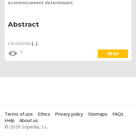
econòmicament determinant.
Abstract
L’economia
[...]
5
READ
Terms of use
Ethics
Privacy policy
Sitemaps
FAQs
Help
About us
© 2026 Scipedia, S.L.