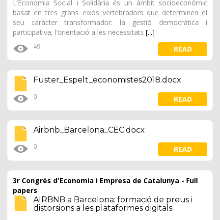
L’Economia Social i Solidària és un àmbit socioeconòmic
basat en tres grans eixos vertebradors que determinen el
seu caràcter transformador: la gestió democràtica i
participativa, l’orientació a les necessitats
[...]
49
READ
Fuster_Espelt_economistes2018.docx
0
READ
Airbnb_Barcelona_CEC.docx
0
READ
3r Congrés d'Economia i Empresa de Catalunya - Full
papers
AIRBNB a Barcelona: formació de preus i
distorsions a les plataformes digitals