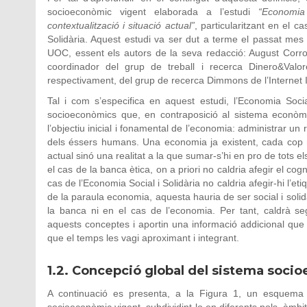
socioeconòmic vigent elaborada a l’estudi
“Economia
contextualització i situació actual”
, particularitzant en el c
Solidària. Aquest estudi va ser dut a terme el passat me
UOC, essent els autors de la seva redacció: August Corr
coordinador del grup de treball i recerca Dinero&Valore
respectivament, del grup de recerca Dimmons de l’Internet In
Tal i com s’especifica en aquest estudi, l’Economia Soc
socioeconòmics que, en contraposició al sistema econòmic
l’objectiu inicial i fonamental de l’economia: administrar un 
dels éssers humans. Una economia ja existent, cada cop m
actual sinó una realitat a la que sumar-s’hi en pro de tots e
el cas de la banca ètica, on a priori no caldria afegir el c
cas de l’Economia Social i Solidària no caldria afegir-hi l’etiq
de la paraula economia, aquesta hauria de ser social i solid
la banca ni en el cas de l’economia. Per tant, caldrà s
aquests conceptes i aportin una informació addicional que el
que el temps les vagi aproximant i integrant.
1.2. Concepció global del sistema soci
A continuació es presenta, a la Figura 1, un esquema