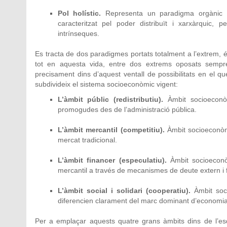
Pol holístic.
Representa un paradigma orgànic i c
caracteritzat pel poder distribuït i xarxàrquic, p
intrínseques.
Es tracta de dos paradigmes portats totalment a l’extrem, és 
tot en aquesta vida, entre dos extrems oposats sempre h
precisament dins d’aquest ventall de possibilitats en el 
subdivideix el sistema socioeconòmic vigent:
L’àmbit públic (redistributiu).
Àmbit socioeconòmi
promogudes des de l’administració pública.
L’àmbit mercantil (competitiu).
Àmbit socioeconòmi
mercat tradicional.
L’àmbit financer (especulatiu).
Àmbit socioeconò
mercantil a través de mecanismes de deute extern i f
L’àmbit social i solidari (cooperatiu).
Àmbit soci
diferencien clarament del marc dominant d’economia
Per a emplaçar aquests quatre grans àmbits dins de l’es