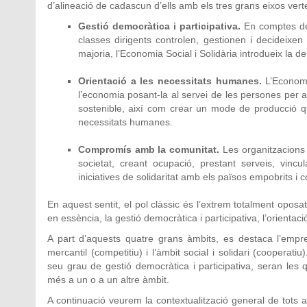
d’alineació de cadascun d’ells amb els tres grans eixos vert
Gestió democràtica i participativa.
En comptes del
classes dirigents controlen, gestionen i decideixen 
majoria, l’Economia Social i Solidària introdueix la 
Orientació a les necessitats humanes.
L’Economia
l’economia posant-la al servei de les persones per a
sostenible, així com crear un mode de producció que
necessitats humanes.
Compromís amb la comunitat.
Les organitzacions d
societat, creant ocupació, prestant serveis, vincul
iniciatives de solidaritat amb els països empobrits 
En aquest sentit, el pol clàssic és l’extrem totalment oposat
en essència, la gestió democràtica i participativa, l’orient
A part d’aquests quatre grans àmbits, es destaca l’empren
mercantil (competitiu) i l’àmbit social i solidari (cooperatiu
seu grau de gestió democràtica i participativa, seran les
més a un o a un altre àmbit.
A continuació veurem la contextualització general de tots aque