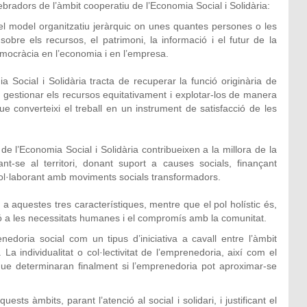
ebradors de l’àmbit cooperatiu de l’Economia Social i Solidària:
 model organitzatiu jeràrquic on unes quantes persones o les
sobre els recursos, el patrimoni, la informació i el futur de la
democràcia en l’economia i en l’empresa.
 Social i Solidària tracta de recuperar la funció originària de
 gestionar els recursos equitativament i explotar-los de manera
 converteixi el treball en un instrument de satisfacció de les
e l’Economia Social i Solidària contribueixen a la millora de la
ant-se al territori, donant suport a causes socials, finançant
i col·laborant amb moviments socials transformadors.
 a aquestes tres característiques, mentre que el pol holístic és,
ació a les necessitats humanes i el compromís amb la comunitat.
edoria social com un tipus d’iniciativa a cavall entre l’àmbit
). La individualitat o col·lectivitat de l’emprenedoria, així com el
 que determinaran finalment si l’emprenedoria pot aproximar-se
sts àmbits, parant l’atenció al social i solidari, i justificant el