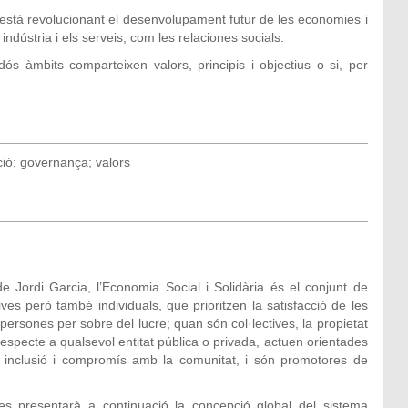
està revolucionant el desenvolupament futur de les economies i
indústria i els serveis, com les relaciones socials.
ós àmbits comparteixen valors, principis i objectius o si, per
ció; governança; valors
de Jordi Garcia, l’Economia Social i Solidària és el conjunt de
ves però també individuals, que prioritzen la satisfacció de les
persones per sobre del lucre; quan són col·lectives, la propietat
especte a qualsevol entitat pública o privada, actuen orientades
ació, inclusió i compromís amb la comunitat, i són promotores de
, es presentarà a continuació la concepció global del sistema