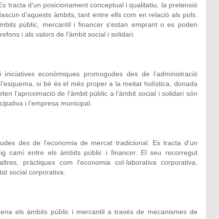
s tracta d’un posicionament conceptual i qualitatiu, la pretensió
adascun d’aquests àmbits, tant entre ells com en relació als pols.
bits públic, mercantil i financer s’estan emprant o es poden
ons i als valors de l’àmbit social i solidari.
 i iniciatives econòmiques promogudes des de l’administració
e l’esquema, si bé és el més proper a la meitat holística, donada
n l’aproximació de l’àmbit públic a l’àmbit social i solidari són
cipativa i l’empresa municipal.
gudes des de l’economia de mercat tradicional. Es tracta d’un
g camí entre els àmbits públic i financer. El seu recorregut
’altres, pràctiques com l’economia col·laborativa corporativa,
at social corporativa.
dena els àmbits públic i mercantil a través de mecanismes de