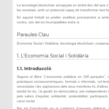
La tecnologia blockchain encapçala un àmbit des del que s’
les societats, amb un potencial capaç de transformar tant la 
En aquest treball es pretén analitzar precisament si ambd
contra, són del tot incompatibles entre si.
Paraules Clau
Economia Social i Solidària; tecnologia blockchain; coopera
1. L’Economia Social i Solidària
1.1. Introducció
Segons el llibre
“L’economia solidària en 100 paraules”
, 
pràctiques socioeconòmiques, formals o informals, col·lecti
necessitats i les aspiracions dels seus membres i/o d’altres 
també ho és, i la gestió és democràtica; són independents r
pels valors d’equitat, solidaritat, sostenibilitat, particip
canvi social.
Per tal d’aprofundir en el contingut d’aquesta definició