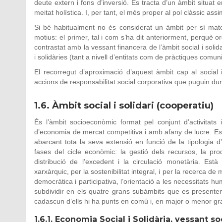
deute extern i fons d’inversió. Es tracta d’un àmbit situat 
meitat holística. I, per tant, el més proper al pol clàssic assi
Si bé habitualment no és considerat un àmbit per sí mateix
motius: el primer, tal i com s’ha dit anteriorment, perquè o
contrastat amb la vessant financera de l’àmbit social i soli
i solidàries (tant a nivell d’entitats com de pràctiques comuni
El recorregut d’aproximació d’aquest àmbit cap al social i 
accions de responsabilitat social corporativa que puguin dur
1.6. Àmbit social i solidari (cooperatiu)
És l’àmbit socioeconòmic format pel conjunt d’activitats
d’economia de mercat competitiva i amb afany de lucre. Es 
abarcant tota la seva extensió en funció de la tipologia d’
fases del cicle econòmic: la gestió dels recursos, la prod
distribució de l’excedent i la circulació monetària. Està
xarxàrquic, per la sostenibilitat integral, i per la recerca d
democràtica i participativa, l’orientació a les necessitats 
subdividir en els quatre grans subàmbits que es presenten 
cadascun d’ells hi ha punts en comú i, en major o menor gr
1.6.1. Economia Social i Solidària, vessant s