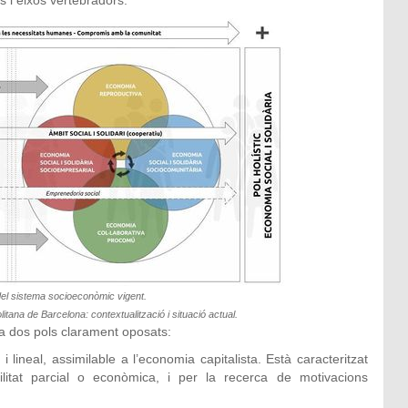
s i eixos vertebradors.
del sistema socioeconòmic vigent.
litana de Barcelona: contextualització i situació actual.
ta dos pols clarament oposats:
ineal, assimilable a l’economia capitalista. Està caracteritzat
bilitat parcial o econòmica, i per la recerca de motivacions