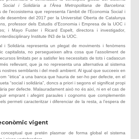
 Social i Solidària a l’Àrea Metropolitana de Barcelona:
as de l’ecosistema que representa l’àmbit de l’Economia Social i
s de desembre del 2017 per la Universitat Oberta de Catalunya
ons, professor dels Estudis d’Economia i Empresa de la UOC i
s; i Mayo Fuster i Ricard Espelt, directora i investigador,
terdisciplinary Institute IN3 de la UOC.
ial i Solidària representa un plegat de moviments i fenòmens
 capitalista, no persegueixen altra cosa que l’assoliment de
recursos limitats per a satisfer les necessitats de tots i cadascun
és rellevant, que ja no representa una alternativa al sistema
ls nostres semblants i del medi ambient. Al igual que succeeix en
ognom “ètica” a una banca que hauria de ser-ho per defecte, en el
ueta “social i solidària”, doncs a priori i segons el significat propi
ària per defecte. Malauradament això no és així, ni en el cas de
eguir emprant i afegint paraules i cognoms que complementin
s permeti caracteritzar i diferenciar de la resta, a l’espera de
oeconòmic vigent
 conceptual que pretén plasmar de forma global el sistema