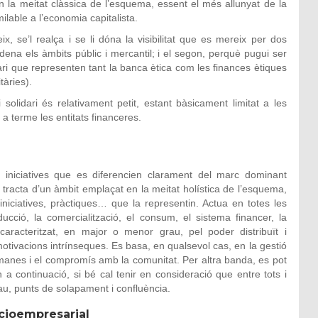
en la meitat clàssica de l’esquema, essent el més allunyat de la
milable a l’economia capitalista.
, se’l realça i se li dóna la visibilitat que es mereix per dos
rdena els àmbits públic i mercantil; i el segon, perquè pugui ser
dari que representen tant la banca ètica com les finances ètiques
tàries).
solidari és relativament petit, estant bàsicament limitat a les
 a terme les entitats financeres.
 i iniciatives que es diferencien clarament del marc dominant
tracta d’un àmbit emplaçat en la meitat holística de l’esquema,
iniciatives, pràctiques… que la representin. Actua en totes les
ucció, la comercialització, el consum, el sistema financer, la
 caracteritzat, en major o menor grau, pel poder distribuït i
e motivacions intrínseques. Es basa, en qualsevol cas, en la gestió
humanes i el compromís amb la comunitat. Per altra banda, es pot
a continuació, si bé cal tenir en consideració que entre tots i
au, punts de solapament i confluència.
ocioempresarial