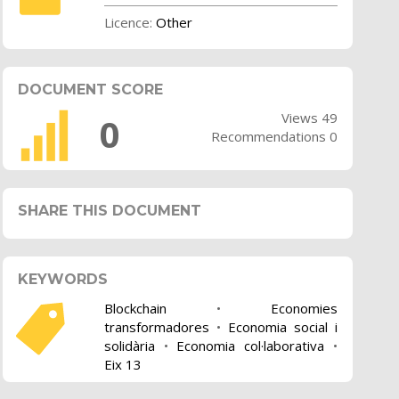
Licence:
Other
DOCUMENT SCORE
Views 49
0
Recommendations 0
SHARE THIS DOCUMENT
KEYWORDS
Blockchain
•
Economies
transformadores
•
Economia social i
solidària
•
Economia col·laborativa
•
Eix 13