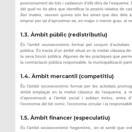
posicionament de tots i cadascun d’ells dins de l’esquema. E
del qual no és altra que identificar la posició relativa de c
Així mateix, veurem quines són les eines que des dels àm
emprar per tal d’aproximar-se, en major o menor grau, al reref
1.3. Àmbit públic (redistributiu)
És l’àmbit socioeconòmic format pel conjunt d’activitats
pública. Es tracta d’un àmbit situat en la meitat clàssica d
la seva funció pública. Algunes de les pràctiques que permete
la contractació pública responsable, la municipalització parti
1.4. Àmbit mercantil (competitiu)
És l’àmbit socioeconòmic format per les activitats promo
àmbit emplaçat en la meitat clàssica de l’esquema, a mi
d’aproximació a l’àmbit social i solidari inclou, entre d
l’economia del bé comú, l’economia circular i la responsabilit
1.5. Àmbit financer (especulatiu)
És l’àmbit socioeconòmic hegemònic, en el sentit que or