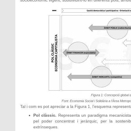
socioeconòmic vigent, subdividint-lo en diferents pols, àmbit
Figura 1: Concepció global 
Font: Economia Social i Solidària a l’Àrea Metropo
Tal i com es pot apreciar a la Figura 1, l’esquema represen
Pol clàssic.
Representa un paradigma mecanicista i l
pel poder concentrat i jeràrquic, per la sosteni
extrínseques.