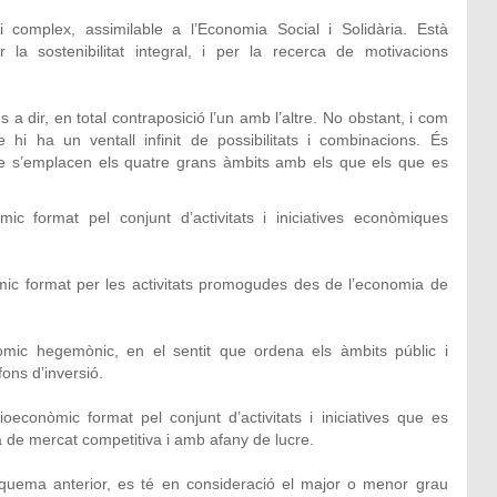
omplex, assimilable a l’Economia Social i Solidària. Està
er la sostenibilitat integral, i per la recerca de motivacions
a dir, en total contraposició l’un amb l’altre. No obstant, i com
i ha un ventall infinit de possibilitats i combinacions. És
que s’emplacen els quatre grans àmbits amb els que els que es
c format pel conjunt d’activitats i iniciatives econòmiques
c format per les activitats promogudes des de l’economia de
mic hegemònic, en el sentit que ordena els àmbits públic i
ons d’inversió.
oeconòmic format pel conjunt d’activitats i iniciatives que es
 de mercat competitiva i amb afany de lucre.
quema anterior, es té en consideració el major o menor grau