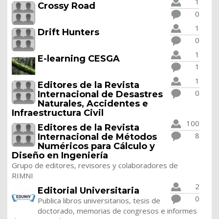
1
Crossy Road
0
1
Drift Hunters
0
1
E-learning CESGA
1
1
Editores de la Revista
0
Internacional de Desastres
Naturales, Accidentes e
Infraestructura Civil
100
Editores de la Revista
8
Internacional de Métodos
Numéricos para Cálculo y
Diseño en Ingeniería
Grupo de editores, revisores y colaboradores de
RIMNI
2
Editorial Universitaria
0
Publica libros universitarios, tesis de
doctorado, memorias de congresos e informes