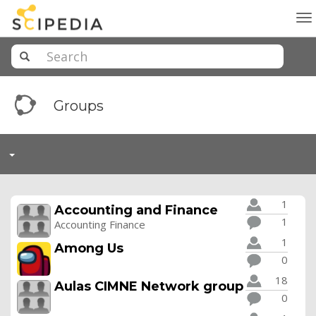
To
na
Groups
Toggle
navigation
1
Accounting and Finance
1
Accounting Finance
1
Among Us
0
18
Aulas CIMNE Network group
0