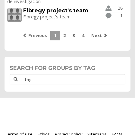
de investigación.
28
Fibregy project's team
1
Fibregy project's team
Previous
1
2
3
4
Next
SEARCH FOR GROUPS BY TAG
Terms of use
Ethics
Privacy policy
Sitemaps
FAQs