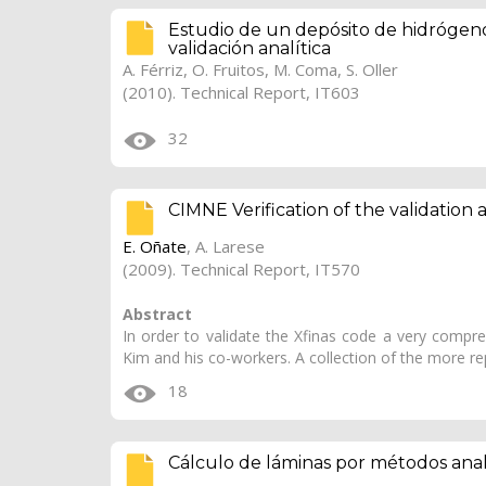
Estudio de un depósito de hidrógeno
validación analítica
A. Férriz
,
O. Fruitos
,
M. Coma
,
S. Oller
(2010). Technical Report, IT603
32
CIMNE Verification of the validation 
E. Oñate
,
A. Larese
(2009). Technical Report, IT570
Abstract
In order to validate the Xfinas code a very compr
Kim and his co-workers. A collection of the more r
18
Cálculo de láminas por métodos anal