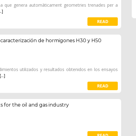
ma que genera automàticament geometries trenades per a
..]
READ
y caracterización de hormigones H30 y H50
imientos utilizados y resultados obtenidos en los ensayos
[...]
READ
 for the oil and gas industry
READ