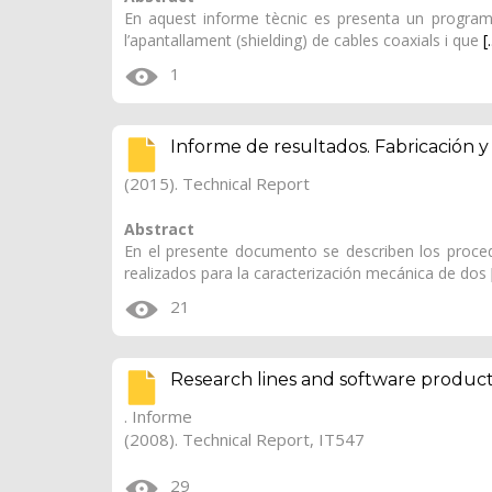
En aquest informe tècnic es presenta un progra
l’apantallament (shielding) de cables coaxials i que
[.
1
Informe de resultados. Fabricación 
(2015). Technical Report
Abstract
En el presente documento se describen los proced
realizados para la caracterización mecánica de dos
21
Research lines and software products
. Informe
(2008). Technical Report, IT547
29