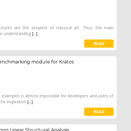
ctures are the simplest of classical art. Thus, the main
 for understanding
[...]
READ
enchmarking module for Kratos
t examples is almost impossible for developers and users of
the inspiration
[...]
READ
on Linear Structural Analysis