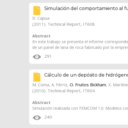
Simulación del comportamiento al f
D. Capua
(2011). Technical Report, IT608
Abstract
En este trabajo se presenta el informe correspondi
de un panel de lana de roca fabricado por la empr
291
Cálculo de un depósito de hidrógen
M. Coma
,
A. Férriz
,
O. Fruitos Bickham
,
X. Martín
(2010). Technical Report, IT604
Abstract
Simulación realizada con FEMCOM 1.0. Modelos co
240