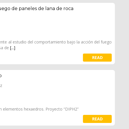
uego de paneles de lana de roca
ente al estudio del comportamiento bajo la acción del fuego
esa de
[...]
READ
o
ez
n elementos hexaedros. Proyecto “DIPH2”
READ