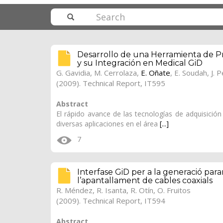
Desarrollo de una Herramienta de 
y su Integración en Medical GiD
G. Gavidia
,
M. Cerrolaza
,
E. Oñate
, E. Soudah, J. 
(2009). Technical Report, IT595
Abstract
El rápido avance de las tecnologías de adquisició
diversas aplicaciones en el área
[...]
7
Interfase GiD per a la generació par
l’apantallament de cables coaxials
R. Méndez
,
R. Isanta
,
R. Otín
,
O. Fruitos
(2009). Technical Report, IT594
Abstract