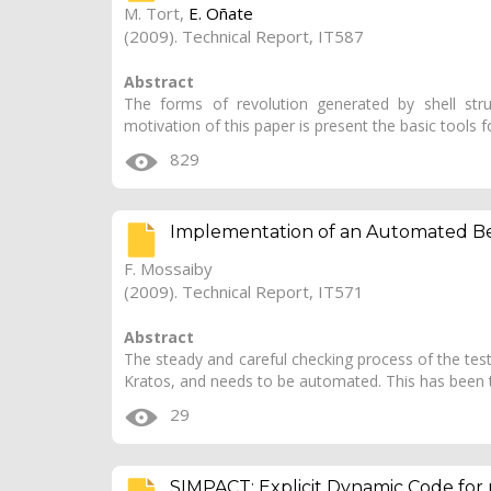
M. Tort,
E. Oñate
(2009). Technical Report, IT587
Abstract
The forms of revolution generated by shell stru
motivation of this paper is present the basic tools
829
Implementation of an Automated B
F. Mossaiby
(2009). Technical Report, IT571
Abstract
The steady and careful checking process of the tes
Kratos, and needs to be automated. This has been 
29
SIMPACT: Explicit Dynamic Code for n