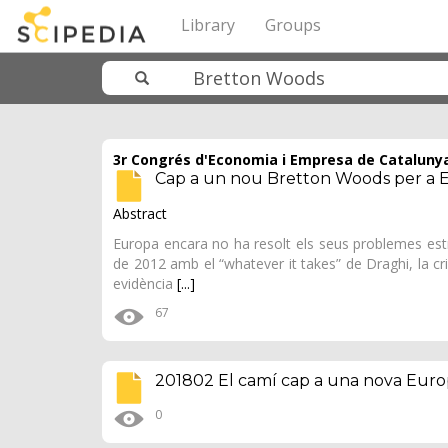
Library
Groups
3r Congrés d'Economia i Empresa de Catalunya
Cap a un nou Bretton Woods per a 
Abstract
Europa encara no ha resolt els seus problemes estruct
de 2012 amb el “whatever it takes” de Draghi, la cri
evidència
[...]
67
201802 El camí cap a una nova Euro
0