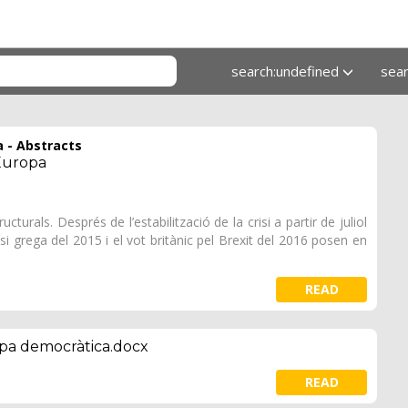
search:undefined
sea
 - Abstracts
Europa
urals. Després de l’estabilització de la crisi a partir de juliol
si grega del 2015 i el vot britànic pel Brexit del 2016 posen en
READ
pa democràtica.docx
READ