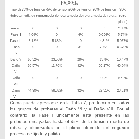
[0
,90
]
3
3
s
Tipo de
70% de tensión
75% de tensión
90% de tensión
95% de tensión
95%
defecto
media de rotura
media de rotura
media de rotura
media de rotura
(otro
plano)
Fase I
0
0
0
0
2.36%
Fase II
4.08%
0
4%
6.034%
5.74%
Fase III
6.12%
5.88%
0
4.31%
5.067%
Fase
0
0
3%
7.76%
0.676%
IV
Daño V
16.32%
23.53%
29%
13.8%
10.47%
Daño
28.57%
11.76%
32%
30.17%
43.34%
VI
Daño
0
0
0
8.62%
9.46%
VII
Daño
44.90%
58.82%
32%
29.31%
23.31%
VIII
Como puede apreciarse en la Tabla 7, predomina en todos
los grupos de probetas el Daño VI y el Daño VIII. Por el
contrario, la Fase I únicamente está presente en las
probetas ensayadas hasta el 95% de la tensión media de
rotura y observadas en el plano obtenido del segundo
proceso de lijado y pulido.