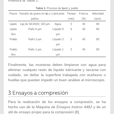
muestra la Tabla 1.
Tabla 1.
Proceso de lijado y pulido
Pasos
Tamaño de grano en lija y
Lubricante
Tiempo
Fuerza
Velocidad
paños
(min)
(N)
(rpm)
Lijado
Lija de SiC#320, 320 µm
Agua
5
40
80
Lijado
Paño 9 µm
Líquido 9
6
40
80
fino
µm
Pulido
Paño 3 µm
Líquido 3
5
40
80
µm
Pulido
Paño 1 µm
Líquido 1
3
40
80
fino
µm
Finalmente, las muestras deben limpiarse con agua para
eliminar cualquier resto de líquido lubricante y secarse con
cuidado, sin dañar la superficie trabajada con arañazos o
huellas que puedan impedir un buen análisis al microscopio.
3 Ensayos a compresión
Para la realización de los ensayos a compresión, se ha
hecho uso de la
Máquina de Ensayos Instron 4482
y de un
útil de ensayo propio para la compresión [8].