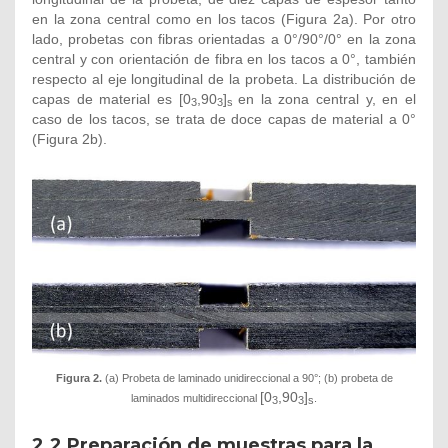
en la zona central como en los tacos (Figura 2a). Por otro
lado, probetas con fibras orientadas a 0°/90°/0° en la zona
central y con orientación de fibra en los tacos a 0°, también
respecto al eje longitudinal de la probeta. La distribución de
capas de material es [0
,90
]
en la zona central y, en el
3
3
s
caso de los tacos, se trata de doce capas de material a 0°
(Figura 2b).
Figura 2.
(a) Probeta de laminado unidireccional a 90°; (b) probeta de
[0
,90
]
laminados multidireccional
.
3
3
s
2.2
Preparación de muestras para la