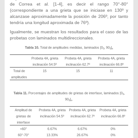
de Correa et al. [1-4], es decir el rango 70°-80°
(correspondiente a una grieta que se iniciase en 130º y
alcanzase aproximadamente la posición de 206º, por tanto
tendría una longitud aproximada de 76º).
Igualmente, se muestran los resultados para el caso de las
probetas con laminados multidireccionales.
Tabla 10.
Total de amplitudes medidas, laminados [0
, 90
]
3
3
s
Probeta 4A, grieta
Probeta 4A, grieta
Probeta 4A, grieta
inclinación 54.5º
inclinación 62.7º
inclinación 66.8º
Total de
15
15
11
amplitudes
Tabla 11.
Porcentajes de amplitudes de grietas de interfase, laminados [0
,
3
90
]
.
3
s
Amplitud de
Probeta 4A, grieta
Probeta 4A, grieta
Probeta 4A, grieta
grietas de
inclinación 54.5º
inclinación 62.7º
inclinación 66.8º
interfase
˂60°
6.67%
6.67%
0%
60°-70°
13.33%
26.67%
0%