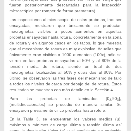
fueron posteriormente descartadas para la inspección
microscópica por romper de forma prematura).
Las inspecciones al microscopio de estas probetas, tras ser
ensayadas, mostraron que únicamente se producían
macrogrietas visibles a pocos aumentos en aquellas
probetas ensayadas hasta rotura, concretamente en la zona
de rotura y en algunos casos en los tacos, lo que muestra
que el mecanismo de rotura es muy explosivo. Aquellas que
únicamente eran visibles a 1000 aumentos (100x), sólo se
vieron en las probetas ensayadas al 50% y al 80% de la
tensión media de rotura, siendo un total de dos
macrogrietas localizadas al 50% y otras dos al 80%. Por
último, se observaron las tres fases del mecanismo de fallo
a todos los niveles de carga por debajo del de rotura. Estos
resultados se muestran con más detalle en la Sección 4.
Para las probetas de laminados [0
,90
]
3
3
s
(multidireccionales) se procedió de manera similar. Se
ensayaron previamente cinco probetas hasta rotura.
En la Tabla 3, se encuentran los valores medios (µ),
máximos y mínimos de carga última y tensión última así
como la desviación típica (σ) y el coeficiente de variación