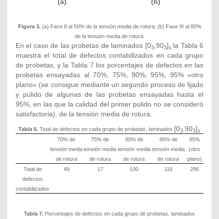
(a)
(b)
Figura 3.
(a) Fase II al 50% de la tensión media de rotura; (b) Fase III al 80%
de la tensión media de rotura.
En el caso de las probetas de laminados [0
,90
]
la Tabla 6
3
3
s
muestra el total de defectos contabilizados en cada grupo
de probetas, y la Tabla 7 los porcentajes de defectos en las
probetas ensayadas al 70%, 75%, 90%, 95%, 95% «otro
plano» (se consigue mediante un segundo proceso de lijado
y pulido de algunas de las probetas ensayadas hasta el
95%, en las que la calidad del primer pulido no se consideró
satisfactoria), de la tensión media de rotura.
[0
,90
]
Tabla 6.
Total de defectos en cada grupo de probetas, laminados
3
3
s
70% de
75% de
90% de
95% de
95%
tensión media
tensión media
tensión media
tensión media
(otro
de rotura
de rotura
de rotura
de rotura
plano)
Total de
49
17
100
116
296
defectos
contabilizados
Tabla 7.
Porcentajes de defectos en cada grupo de probetas, laminados