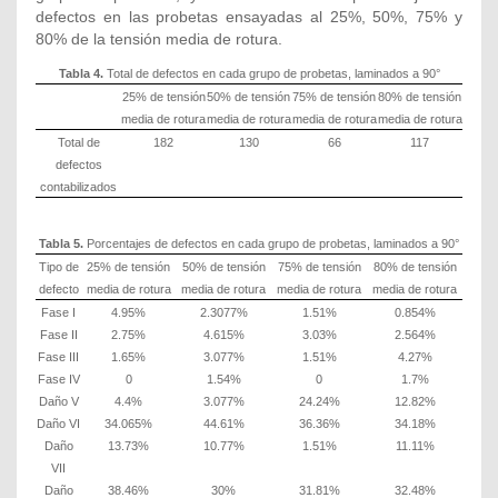
defectos en las probetas ensayadas al 25%, 50%, 75% y
80% de la tensión media de rotura.
Tabla 4.
Total de defectos en cada grupo de probetas, laminados a 90°
25% de tensión
50% de tensión
75% de tensión
80% de tensión
media de rotura
media de rotura
media de rotura
media de rotura
Total de
182
130
66
117
defectos
contabilizados
Tabla 5.
Porcentajes de defectos en cada grupo de probetas, laminados a 90°
Tipo de
25% de tensión
50% de tensión
75% de tensión
80% de tensión
defecto
media de rotura
media de rotura
media de rotura
media de rotura
Fase I
4.95%
2.3077%
1.51%
0.854%
Fase II
2.75%
4.615%
3.03%
2.564%
Fase III
1.65%
3.077%
1.51%
4.27%
Fase IV
0
1.54%
0
1.7%
Daño V
4.4%
3.077%
24.24%
12.82%
Daño VI
34.065%
44.61%
36.36%
34.18%
Daño
13.73%
10.77%
1.51%
11.11%
VII
Daño
38.46%
30%
31.81%
32.48%