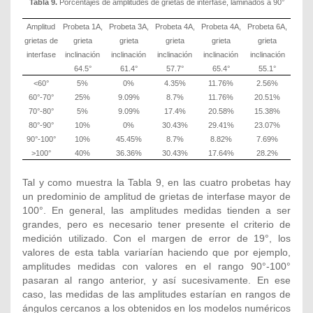
Tabla 9.
Porcentajes de amplitudes de grietas de interfase, laminados a 90°
Amplitud
Probeta 1A,
Probeta 3A,
Probeta 4A,
Probeta 4A,
Probeta 6A,
grietas de
grieta
grieta
grieta
grieta
grieta
interfase
inclinación
inclinación
inclinación
inclinación
inclinación
64.5°
61.4°
57.7°
65.4°
55.1°
˂60°
5%
0%
4.35%
11.76%
2.56%
60°-70°
25%
9.09%
8.7%
11.76%
20.51%
70°-80°
5%
9.09%
17.4%
20.58%
15.38%
80°-90°
10%
0%
30.43%
29.41%
23.07%
90°-100°
10%
45.45%
8.7%
8.82%
7.69%
˃100°
40%
36.36%
30.43%
17.64%
28.2%
Tal y como muestra la Tabla 9, en las cuatro probetas hay
un predominio de amplitud de grietas de interfase mayor de
100°. En general, las amplitudes medidas tienden a ser
grandes, pero es necesario tener presente el criterio de
medición utilizado. Con el margen de error de 19°, los
valores de esta tabla variarían haciendo que por ejemplo,
amplitudes medidas con valores en el rango 90°-100°
pasaran al rango anterior, y así sucesivamente. En ese
caso, las medidas de las amplitudes estarían en rangos de
ángulos cercanos a los obtenidos en los modelos numéricos