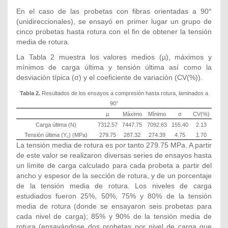
En el caso de las probetas con fibras orientadas a 90°
(unidireccionales), se ensayó en primer lugar un grupo de
cinco probetas hasta rotura con el fin de obtener la tensión
media de rotura.
La Tabla 2 muestra los valores medios (µ), máximos y
mínimos de carga última y tensión última así como la
desviación típica (σ) y el coeficiente de variación (CV(%)).
Tabla 2.
Resultados de los ensayos a compresión hasta rotura, laminados a
90°
µ
Máximo
Mínimo
σ
CV(%)
Carga última (N)
7312.57
7447.75
7092.63
155.40
2.13
Tensión última (Y
) (MPa)
279.75
287.32
274.39
4.75
1.70
c
La tensión media de rotura es por tanto 279.75 MPa. A partir
de este valor se realizaron diversas series de ensayos hasta
un límite de carga calculado para cada probeta a partir del
ancho y espesor de la sección de rotura, y de un porcentaje
de la tensión media de rotura. Los niveles de carga
estudiados fueron 25%, 50%, 75% y 80% de la tensión
media de rotura (donde se ensayaron seis probetas para
cada nivel de carga); 85% y 90% de la tensión media de
rotura (ensayándose dos probetas por nivel de carga que