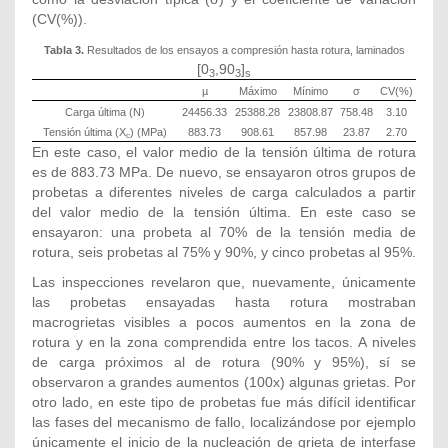
(CV(%)).
Tabla 3.
Resultados de los ensayos a compresión hasta rotura, laminados
[0
,90
]
3
3
s
µ
Máximo
Mínimo
σ
CV(%)
Carga última (N)
24456.33
25388.28
23808.87
758.48
3.10
Tensión última (X
) (MPa)
883.73
908.61
857.98
23.87
2.70
c
En este caso, el valor medio de la tensión última de rotura
es de 883.73 MPa. De nuevo, se ensayaron otros grupos de
probetas a diferentes niveles de carga calculados a partir
del valor medio de la tensión última. En este caso se
ensayaron: una probeta al 70% de la tensión media de
rotura, seis probetas al 75% y 90%, y cinco probetas al 95%.
Las inspecciones revelaron que, nuevamente, únicamente
las probetas ensayadas hasta rotura mostraban
macrogrietas visibles a pocos aumentos en la zona de
rotura y en la zona comprendida entre los tacos. A niveles
de carga próximos al de rotura (90% y 95%), sí se
observaron a grandes aumentos (100x) algunas grietas. Por
otro lado, en este tipo de probetas fue más difícil identificar
las fases del mecanismo de fallo, localizándose por ejemplo
únicamente el inicio de la nucleación de grieta de interfase