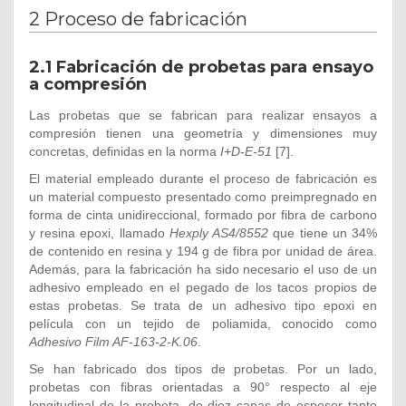
2 Proceso de fabricación
2.1
Fabricación de probetas para ensayo
a compresión
Las probetas que se fabrican para realizar ensayos a
compresión tienen una geometría y dimensiones muy
concretas, definidas en la norma
I+D-E-51
[7].
El material empleado durante el proceso de fabricación es
un material compuesto presentado como preimpregnado en
forma de cinta unidireccional, formado por fibra de carbono
y resina epoxi, llamado
Hexply AS4/8552
que tiene un 34%
de contenido en resina y 194 g de fibra por unidad de área.
Además, para la fabricación ha sido necesario el uso de un
adhesivo empleado en el pegado de los tacos propios de
estas probetas. Se trata de un adhesivo tipo epoxi en
película con un tejido de poliamida, conocido como
Adhesivo Film AF-163-2-K.06
.
Se han fabricado dos tipos de probetas. Por un lado,
probetas con fibras orientadas a 90° respecto al eje
longitudinal de la probeta, de diez capas de espesor tanto