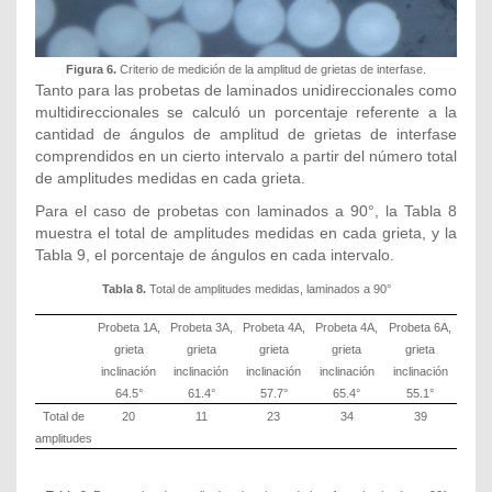
Figura 6.
Criterio de medición de la amplitud de grietas de interfase.
Tanto para las probetas de laminados unidireccionales como
multidireccionales se calculó un porcentaje referente a la
cantidad de ángulos de amplitud de grietas de interfase
comprendidos en un cierto intervalo a partir del número total
de amplitudes medidas en cada grieta.
Para el caso de probetas con laminados a 90°, la Tabla 8
muestra el total de amplitudes medidas en cada grieta, y la
Tabla 9, el porcentaje de ángulos en cada intervalo.
Tabla 8.
Total de amplitudes medidas, laminados a 90°
Probeta 1A,
Probeta 3A,
Probeta 4A,
Probeta 4A,
Probeta 6A,
grieta
grieta
grieta
grieta
grieta
inclinación
inclinación
inclinación
inclinación
inclinación
64.5°
61.4°
57.7°
65.4°
55.1°
Total de
20
11
23
34
39
amplitudes