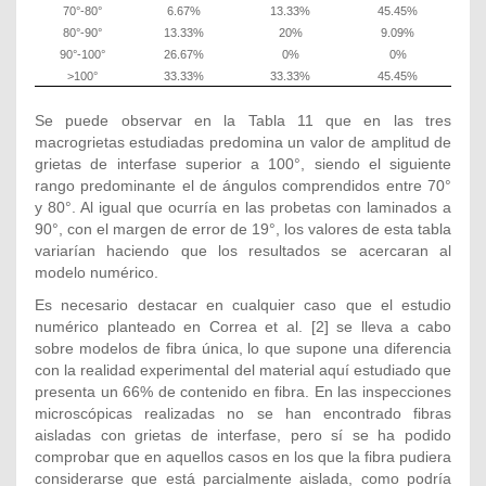
70°-80°
6.67%
13.33%
45.45%
80°-90°
13.33%
20%
9.09%
90°-100°
26.67%
0%
0%
˃100°
33.33%
33.33%
45.45%
Se puede observar en la Tabla 11 que en las tres
macrogrietas estudiadas predomina un valor de amplitud de
grietas de interfase superior a 100°, siendo el siguiente
rango predominante el de ángulos comprendidos entre 70°
y 80°. Al igual que ocurría en las probetas con laminados a
90°, con el margen de error de 19°, los valores de esta tabla
variarían haciendo que los resultados se acercaran al
modelo numérico.
Es necesario destacar en cualquier caso que el estudio
numérico planteado en Correa et al. [2] se lleva a cabo
sobre modelos de fibra única, lo que supone una diferencia
con la realidad experimental del material aquí estudiado que
presenta un 66% de contenido en fibra. En las inspecciones
microscópicas realizadas no se han encontrado fibras
aisladas con grietas de interfase, pero sí se ha podido
comprobar que en aquellos casos en los que la fibra pudiera
considerarse que está parcialmente aislada, como podría