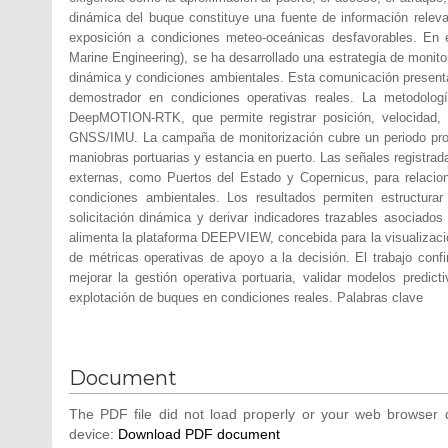
dinámica del buque constituye una fuente de información relevant
exposición a condiciones meteo-oceánicas desfavorables. En 
Marine Engineering), se ha desarrollado una estrategia de monito
dinámica y condiciones ambientales. Esta comunicación present
demostrador en condiciones operativas reales. La metodolog
DeepMOTION-RTK, que permite registrar posición, velocidad,
GNSS/IMU. La campaña de monitorización cubre un periodo prol
maniobras portuarias y estancia en puerto. Las señales registra
externas, como Puertos del Estado y Copernicus, para relacion
condiciones ambientales. Los resultados permiten estructurar
solicitación dinámica y derivar indicadores trazables asociados
alimenta la plataforma DEEPVIEW, concebida para la visualizació
de métricas operativas de apoyo a la decisión. El trabajo conf
mejorar la gestión operativa portuaria, validar modelos predi
explotación de buques en condiciones reales. Palabras clave
Document
The PDF file did not load properly or your web browser d
device:
Download PDF document