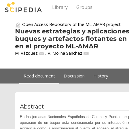
Library
Groups
Open Access Repository of the ML-AMAR project
Nuevas estrategias y aplicacione
buques y artefactos flotantes en 
en el proyecto ML-AMAR
M. Vázquez
,
R. Molina Sánchez
Read document
Discussion
History
Abstract
En las jornadas Nacionales Españolas de Costas y Puertos se p
operación de un buque está condicionada por su interacción c
exigencia como la aproximación al puerto, el acceso, el atraque,