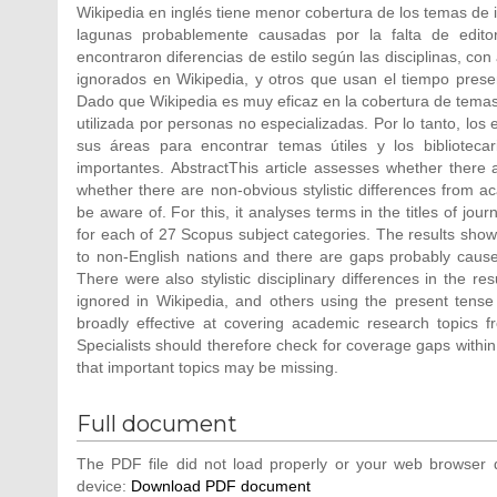
Wikipedia en inglés tiene menor cobertura de los temas de i
lagunas probablemente causadas por la falta de edito
encontraron diferencias de estilo según las disciplinas, co
ignorados en Wikipedia, y otros que usan el tiempo present
Dado que Wikipedia es muy eficaz en la cobertura de temas 
utilizada por personas no especializadas. Por lo tanto, los 
sus áreas para encontrar temas útiles y los biblioteca
importantes. AbstractThis article assesses whether there
whether there are non-obvious stylistic differences from ac
be aware of. For this, it analyses terms in the titles of jour
for each of 27 Scopus subject categories. The results show 
to non-English nations and there are gaps probably caused 
There were also stylistic disciplinary differences in the r
ignored in Wikipedia, and others using the present tense
broadly effective at covering academic research topics fro
Specialists should therefore check for coverage gaps within 
that important topics may be missing.
Full document
The PDF file did not load properly or your web browser d
device:
Download PDF document