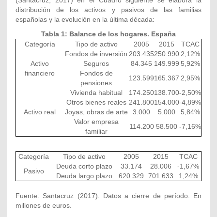
(Santacruz, 2017) en el Cuadro siguiente se elabora la
distribución de los activos y pasivos de las familias
españolas y la evolución en la última década:
Tabla 1: Balance de los hogares. España
Categoría
Tipo de activo
2005
2015
TCAC
Fondos de inversión
203.435
250.990
2,12%
Activo
Seguros
84.345
149.999
5,92%
financiero
Fondos de
123.599
165.367
2,95%
pensiones
Vivienda habitual
174.250
138.700
-2,50%
Otros bienes reales
241.800
154.000
-4,89%
Activo real
Joyas, obras de arte
3.000
5.000
5,84%
Valor empresa
114.200
58.500
-7,16%
familiar
Categoría
Tipo de activo
2005
2015
TCAC
Deuda corto plazo
33.174
28.006
-1,67%
Pasivo
Deuda largo plazo
620.329
701.633
1,24%
Fuente: Santacruz (2017). Datos a cierre de período. En
millones de euros.