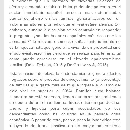
Es evidente que un mercado de elevadas rigideces de
oferta y demanda estable a lo largo del tiempo como es el
sector inmobiliario español, unido a unas determinadas
pautas de ahorro en las familias, genera activos con un
valor más alto en promedio que el
real estate
alemán. Sin
embargo, aunque la discusión se ha centrado en responder
la pregunta “¿son los hogares españoles más ricos que los
alemanes?” lo relevante como se señala anteriormente no
es la riqueza neta que genera la vivienda en propiedad sino
el sobre-esfuerzo financiero que se realiza para tenerla, tal
como puede apreciarse en el elevado apalancamiento
familiar. (De la Dehesa, 2013 y De Grauwe y Ji, 2013).
Esta situación de elevado endeudamiento genera efectos
negativos sobre el proceso de envejecimiento (el porcentaje
de familias que gasta más de lo que ingresa a lo largo del
ciclo vital es superior al 60%). Familias cuyo balance
financiero no está saneado, tienen que arrastrar problemas
de deuda durante más tiempo. Incluso, tienen que destinar
ahorro y liquidez para cubrir necesidades de sus
descendientes como ha ocurrido en la pasada crisis
económica. A pesar de esto, poco a poco la longevidad está
influyendo de forma positiva en un mayor saneamiento