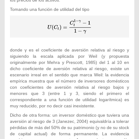
Tomando una función de utilidad del tipo
{\displaystyle
U({C}_{t})=
{\frac
{{C}_{t}^{1-
\gamma }-1}
donde γ es el coeficiente de aversión relativa al riesgo y
{1-\gamma
siguiendo la escala aplicada por Weil (y propuesta
}}}
originalmente por Mehra y Prescott, 1985) del 1 al 10 en
dicho coeficiente de aversión relativa al riesgo, existe un
escenario irreal en el sentido que marca Weil: la evidencia
empírica muestra que el número de inversores domésticos
con coeficientes de aversión relativa al riesgo bajos y
menores que 3 (entre 1 y 3, siendo el primero el
correspondiente a una función de utilidad logarítmica) es
muy reducido, por no decir casi inexistente.
Dicho de otra forma: un inversor doméstico que tuviera una
aversión al riesgo de 3 (Janezec, 2004) equivaldría a tolerar
pérdidas de más del 50% de su patrimonio (y no de su stock
de capital actual) de forma permanente. La evidencia