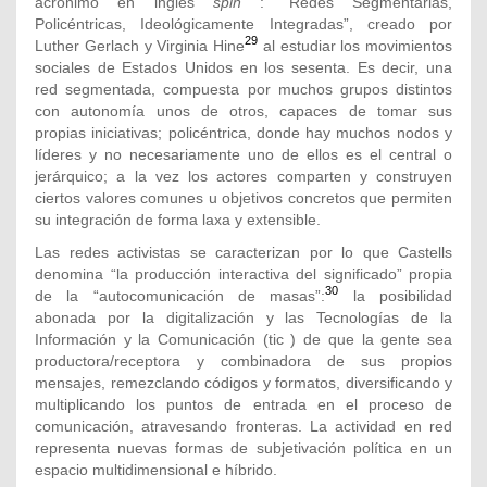
acrónimo en inglés
spin
: “Redes Segmentarias,
Policéntricas, Ideológicamente Integradas”, creado por
29
Luther Gerlach y Virginia Hine
al estudiar los movimientos
sociales de Estados Unidos en los sesenta. Es decir, una
red segmentada, compuesta por muchos grupos distintos
con autonomía unos de otros, capaces de tomar sus
propias iniciativas; policéntrica, donde hay muchos nodos y
líderes y no necesariamente uno de ellos es el central o
jerárquico; a la vez los actores comparten y construyen
ciertos valores comunes u objetivos concretos que permiten
su integración de forma laxa y extensible.
Las redes activistas se caracterizan por lo que Castells
denomina “la producción interactiva del significado” propia
30
de la “autocomunicación de masas”:
la posibilidad
abonada por la digitalización y las Tecnologías de la
Información y la Comunicación (tic ) de que la gente sea
productora/receptora y combinadora de sus propios
mensajes, remezclando códigos y formatos, diversificando y
multiplicando los puntos de entrada en el proceso de
comunicación, atravesando fronteras. La actividad en red
representa nuevas formas de subjetivación política en un
espacio multidimensional e híbrido.