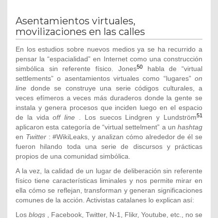
Asentamientos virtuales,
movilizaciones en las calles
En los estudios sobre nuevos medios ya se ha recurrido a
pensar la “espacialidad” en Internet como una construcción
50
simbólica sin referente físico. Jones
habla de “virtual
settlements” o asentamientos virtuales como “lugares”
on
line
donde se construye una serie códigos culturales, a
veces efímeros a veces más duraderos donde la gente se
instala y genera procesos que inciden luego en el espacio
51
de la vida
off line
. Los suecos Lindgren y Lundström
aplicaron esta categoría de “virtual settelment” a un
hashtag
en
Twitter
: #WikiLeaks, y analizan cómo alrededor de él se
fueron hilando toda una serie de discursos y prácticas
propios de una comunidad simbólica.
A la vez, la calidad de un lugar de deliberación sin referente
físico tiene características liminales y nos permite mirar en
ella cómo se reflejan, transforman y generan significaciones
comunes de la acción. Activistas catalanes lo explican así:
Los
blogs
, Facebook, Twitter, N-1, Flikr, Youtube, etc., no se