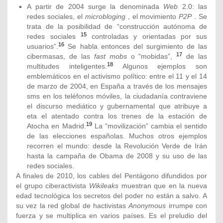
A partir de 2004 surge la denominada
Web
2.0: las
redes sociales, el
microbloging
, el movimiento
P2P
. Se
trata de la posibilidad de “construcción autónoma de
15
redes sociales
controladas y orientadas por sus
16
usuarios”.
Se habla entonces del surgimiento de las
17
cibermasas, de las
fast mobs
o “mobidas”,
de las
18
multitudes inteligentes.
Algunos ejemplos son
emblemáticos en el activismo político: entre el 11 y el 14
de marzo de 2004, en España a través de los mensajes
sms en los teléfonos móviles, la ciudadanía contraviene
el discurso mediático y gubernamental que atribuye a
eta el atentado contra los trenes de la estación de
19
Atocha en Madrid.
La “movilización” cambia el sentido
de las elecciones españolas. Muchos otros ejemplos
recorren el mundo: desde la Revolución Verde de Irán
hasta la campaña de Obama de 2008 y su uso de las
redes sociales.
A finales de 2010, los cables del Pentágono difundidos por
el grupo ciberactivista
Wikileaks
muestran que en la nueva
edad tecnológica los secretos del poder no están a salvo. A
su vez la red global de hactivistas
Anonymous
irrumpe con
fuerza y se multiplica en varios países. Es el preludio del