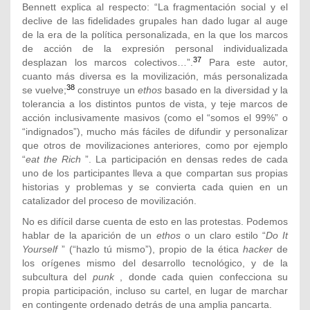
Bennett explica al respecto: “La fragmentación social y el
declive de las fidelidades grupales han dado lugar al auge
de la era de la política personalizada, en la que los marcos
de acción de la expresión personal individualizada
37
desplazan los marcos colectivos…”.
Para este autor,
cuanto más diversa es la movilización, más personalizada
38
se vuelve;
construye un
ethos
basado en la diversidad y la
tolerancia a los distintos puntos de vista, y teje marcos de
acción inclusivamente masivos (como el “somos el 99%” o
“indignados”), mucho más fáciles de difundir y personalizar
que otros de movilizaciones anteriores, como por ejemplo
“
eat the Rich
”. La participación en densas redes de cada
uno de los participantes lleva a que compartan sus propias
historias y problemas y se convierta cada quien en un
catalizador del proceso de movilización.
No es difícil darse cuenta de esto en las protestas. Podemos
hablar de la aparición de un
ethos
o un claro estilo “
Do It
Yourself
” (“hazlo tú mismo”), propio de la ética
hacker
de
los orígenes mismo del desarrollo tecnológico, y de la
subcultura del
punk
, donde cada quien confecciona su
propia participación, incluso su cartel, en lugar de marchar
en contingente ordenado detrás de una amplia pancarta.