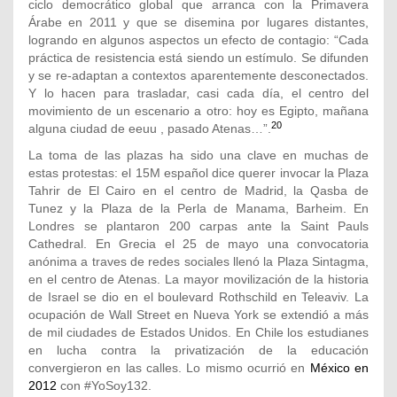
ciclo democrático global que arranca con la Primavera
Árabe en 2011 y que se disemina por lugares distantes,
logrando en algunos aspectos un efecto de contagio: “Cada
práctica de resistencia está siendo un estímulo. Se difunden
y se re-adaptan a contextos aparentemente desconectados.
Y lo hacen para trasladar, casi cada día, el centro del
movimiento de un escenario a otro: hoy es Egipto, mañana
20
alguna ciudad de eeuu , pasado Atenas…”.
La toma de las plazas ha sido una clave en muchas de
estas protestas: el 15M español dice querer invocar la Plaza
Tahrir de El Cairo en el centro de Madrid, la Qasba de
Tunez y la Plaza de la Perla de Manama, Barheim. En
Londres se plantaron 200 carpas ante la Saint Pauls
Cathedral. En Grecia el 25 de mayo una convocatoria
anónima a traves de redes sociales llenó la Plaza Sintagma,
en el centro de Atenas. La mayor movilización de la historia
de Israel se dio en el boulevard Rothschild en Teleaviv. La
ocupación de Wall Street en Nueva York se extendió a más
de mil ciudades de Estados Unidos. En Chile los estudianes
en lucha contra la privatización de la educación
convergieron en las calles. Lo mismo ocurrió en
México en
2012
con #YoSoy132.