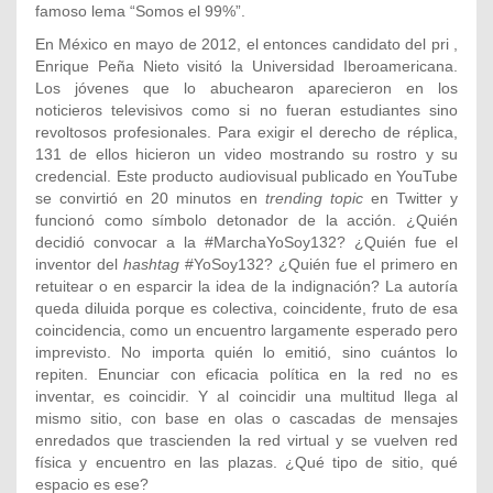
famoso lema “Somos el 99%”.
En México en mayo de 2012, el entonces candidato del pri ,
Enrique Peña Nieto visitó la Universidad Iberoamericana.
Los jóvenes que lo abuchearon aparecieron en los
noticieros televisivos como si no fueran estudiantes sino
revoltosos profesionales. Para exigir el derecho de réplica,
131 de ellos hicieron un video mostrando su rostro y su
credencial. Este producto audiovisual publicado en YouTube
se convirtió en 20 minutos en
trending topic
en Twitter y
funcionó como símbolo detonador de la acción. ¿Quién
decidió convocar a la #MarchaYoSoy132? ¿Quién fue el
inventor del
hashtag
#YoSoy132? ¿Quién fue el primero en
retuitear o en esparcir la idea de la indignación? La autoría
queda diluida porque es colectiva, coincidente, fruto de esa
coincidencia, como un encuentro largamente esperado pero
imprevisto. No importa quién lo emitió, sino cuántos lo
repiten. Enunciar con eficacia política en la red no es
inventar, es coincidir. Y al coincidir una multitud llega al
mismo sitio, con base en olas o cascadas de mensajes
enredados que trascienden la red virtual y se vuelven red
física y encuentro en las plazas. ¿Qué tipo de sitio, qué
espacio es ese?