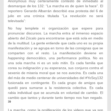
Anonymous muy certeramente contestó de inmediato al
desmarque de los 132: “La marcha es de quien la hace”. El
reportero Gerardo Albarrán describió esa protesta del 6 de
julio en una crónica titulada “La revolución no será
televisada”:
No hay templete ni organización que espere para
pronunciar discursos. La marcha entra al inmenso espacio
abierto del Zócalo para encontrarse que está sola en medio
de la multitud. La gente entiende que cada uno es su propia
manifestación y se agrupa en torno de las consignas que se
comparten con el resto. La manifestación deviene en
happening
democrático, una performance política. No es
una sola marcha ni es un solo mitin. Es cada familia que
corea su indignación y su esperanza, sus conjuros contra el
sexenio de miseria moral que se nos avecina. Es cada una
del más de medio centenar de universidades del #YoSoy132
fusionada en contingente. Es cada grupo de amigos que
quedó para sumarse a la resistencia colectiva. Es cada
rabia individual que se acumula en voluntad de cambio. El
cambio que tantos y durante tanto tiempo nos han negado.
39
La marcha, como la proliferación de los videos que ya son