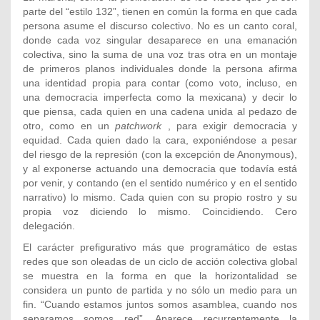
parte del “estilo 132”, tienen en común la forma en que cada
persona asume el discurso colectivo. No es un canto coral,
donde cada voz singular desaparece en una emanación
colectiva, sino la suma de una voz tras otra en un montaje
de primeros planos individuales donde la persona afirma
una identidad propia para contar (como voto, incluso, en
una democracia imperfecta como la mexicana) y decir lo
que piensa, cada quien en una cadena unida al pedazo de
otro, como en un
patchwork
, para exigir democracia y
equidad. Cada quien dado la cara, exponiéndose a pesar
del riesgo de la represión (con la excepción de Anonymous),
y al exponerse actuando una democracia que todavía está
por venir, y contando (en el sentido numérico y en el sentido
narrativo) lo mismo. Cada quien con su propio rostro y su
propia voz diciendo lo mismo. Coincidiendo. Cero
delegación.
El carácter prefigurativo más que programático de estas
redes que son oleadas de un ciclo de acción colectiva global
se muestra en la forma en que la horizontalidad se
considera un punto de partida y no sólo un medio para un
fin. “Cuando estamos juntos somos asamblea, cuando nos
separamos somos red”. Aparece recurrentemente la