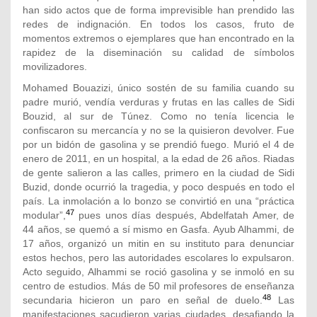
han sido actos que de forma imprevisible han prendido las
redes de indignación. En todos los casos, fruto de
momentos extremos o ejemplares que han encontrado en la
rapidez de la diseminación su calidad de símbolos
movilizadores.
Mohamed Bouazizi, único sostén de su familia cuando su
padre murió, vendía verduras y frutas en las calles de Sidi
Bouzid, al sur de Túnez. Como no tenía licencia le
confiscaron su mercancía y no se la quisieron devolver. Fue
por un bidón de gasolina y se prendió fuego. Murió el 4 de
enero de 2011, en un hospital, a la edad de 26 años. Riadas
de gente salieron a las calles, primero en la ciudad de Sidi
Buzid, donde ocurrió la tragedia, y poco después en todo el
país. La inmolación a lo bonzo se convirtió en una “práctica
47
modular”,
pues unos días después, Abdelfatah Amer, de
44 años, se quemó a sí mismo en Gasfa. Ayub Alhammi, de
17 años, organizó un mitin en su instituto para denunciar
estos hechos, pero las autoridades escolares lo expulsaron.
Acto seguido, Alhammi se roció gasolina y se inmoló en su
centro de estudios. Más de 50 mil profesores de enseñanza
48
secundaria hicieron un paro en señal de duelo.
Las
manifestaciones sacudieron varias ciudades, desafiando la