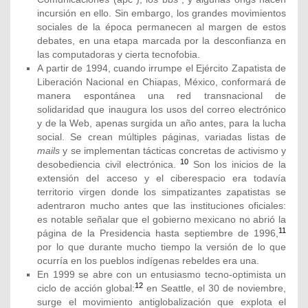
incursión en ello. Sin embargo, los grandes movimientos
sociales de la época permanecen al margen de estos
debates, en una etapa marcada por la desconfianza en
las computadoras y cierta tecnofobia.
A partir de 1994, cuando irrumpe el Ejército Zapatista de
Liberación Nacional en Chiapas, México, conformará de
manera espontánea una red transnacional de
solidaridad que inaugura los usos del correo electrónico
y de la Web, apenas surgida un año antes, para la lucha
social. Se crean múltiples páginas, variadas listas de
mails
y se implementan tácticas concretas de activismo y
10
desobediencia civil electrónica.
Son los inicios de la
extensión del acceso y el ciberespacio era todavía
territorio virgen donde los simpatizantes zapatistas se
adentraron mucho antes que las instituciones oficiales:
es notable señalar que el gobierno mexicano no abrió la
11
página de la Presidencia hasta septiembre de 1996,
por lo que durante mucho tiempo la versión de lo que
ocurría en los pueblos indígenas rebeldes era una.
En 1999 se abre con un entusiasmo tecno-optimista un
12
ciclo de acción global:
en Seattle, el 30 de noviembre,
surge el movimiento antiglobalización que explota el