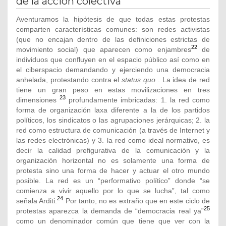
de la acción colectiva
Aventuramos la hipótesis de que todas estas protestas
comparten características comunes: son redes activistas
(que no encajan dentro de las definiciones estrictas de
22
movimiento social) que aparecen como enjambres
de
individuos que confluyen en el espacio público así como en
el ciberspacio demandando y ejerciendo una democracia
anhelada, protestando contra el
status quo
. La idea de red
tiene un gran peso en estas movilizaciones en tres
23
dimensiones
profundamente imbricadas: 1. la red como
forma de organización laxa diferente a la de los partidos
políticos, los sindicatos o las agrupaciones jerárquicas; 2. la
red como estructura de comunicación (a través de Internet y
las redes electrónicas) y 3. la red como ideal normativo, es
decir la calidad prefigurativa de la comunicación y la
organización horizontal no es solamente una forma de
protesta sino una forma de hacer y actuar el otro mundo
posible. La red es un “performativo político” donde “se
comienza a vivir aquello por lo que se lucha”, tal como
24
señala Arditi.
Por tanto, no es extraño que en este ciclo de
25
protestas aparezca la demanda de “democracia real ya”
como un denominador común que tiene que ver con la