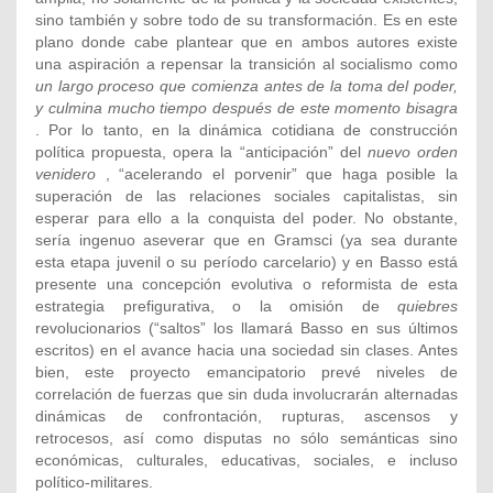
sino también y sobre todo de su transformación. Es en este
plano donde cabe plantear que en ambos autores existe
una aspiración a repensar la transición al socialismo como
un largo proceso que comienza antes de la toma del poder,
y culmina mucho tiempo después de este momento bisagra
. Por lo tanto, en la dinámica cotidiana de construcción
política propuesta, opera la “anticipación” del
nuevo orden
venidero
, “acelerando el porvenir” que haga posible la
superación de las relaciones sociales capitalistas, sin
esperar para ello a la conquista del poder. No obstante,
sería ingenuo aseverar que en Gramsci (ya sea durante
esta etapa juvenil o su período carcelario) y en Basso está
presente una concepción evolutiva o reformista de esta
estrategia prefigurativa, o la omisión de
quiebres
revolucionarios (“saltos” los llamará Basso en sus últimos
escritos) en el avance hacia una sociedad sin clases. Antes
bien, este proyecto emancipatorio prevé niveles de
correlación de fuerzas que sin duda involucrarán alternadas
dinámicas de confrontación, rupturas, ascensos y
retrocesos, así como disputas no sólo semánticas sino
económicas, culturales, educativas, sociales, e incluso
político-militares.