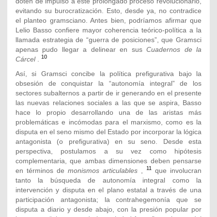
doten de impulso a este prolongado proceso revolucionario,
evitando su burocratización. Esto, desde ya, no contradice
el planteo gramsciano. Antes bien, podríamos afirmar que
Lelio Basso confiere mayor coherencia teórico-política a la
llamada estrategia de “guerra de posiciones”, que Gramsci
apenas pudo llegar a delinear en sus
Cuadernos de la
10
Cárcel
.
Así, si Gramsci concibe la política prefigurativa bajo la
obsesión de conquistar la “autonomía integral” de los
sectores subalternos a partir de ir generando en el presente
las nuevas relaciones sociales a las que se aspira, Basso
hace lo propio desarrollando una de las aristas más
problemáticas e incómodas para el marxismo, como es la
disputa en el seno mismo del Estado por incorporar la lógica
antagonista (o prefigurativa) en su seno. Desde esta
perspectiva, postulamos a su vez como hipótesis
complementaria, que ambas dimensiones deben pensarse
11
en términos de
monismos articulables
,
que involucran
tanto la búsqueda de autonomía integral como la
intervención y disputa en el plano estatal a través de una
participación antagonista; la contrahegemonía que se
disputa a diario y desde abajo, con la presión popular por