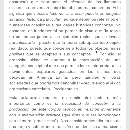
abstracto) que sobrepase el
alcance
de los llamados
discursos que versan sobre los objetos real-concretos. Esto
significa que
nuestro foco no va a estar puesto en ninguna
situación histórica particular
, aunque debamos referirnos en
numerosas ocasiones a realidades históricas concretas. No
obstante, es fundamental no perder de vista que “la teoría
no se reduce jamás a los ejemplos reales que se invoca
para
ilustrarla
, puesto que la teoría sobrepasa todo objeto
real dado, puesto que concierne a todos los objetos reales
7
posibles
que se adapten a sus conceptos”.
Por ello, el
propósito último es aportar a la construcción de una
categoría conceptual que nos permita leer e interpretar a los
movimientos populares gestados en las últimos dos
décadas en América Latina, pero también en otras
sociedades que podríamos denominar –recurriendo al léxico
gramsciano carcelario– “occidentales”.
Esta aclaración requiere no omitir otra tanto o más
importante, como es
la necesidad de concebir a la
producción de este corpus teórico en relación inmanente
con la intervención práctica
(que dista que ser homologada
con el mero “practicismo”). Nos consideramos tributarios de
una larga y subterránea tradición que identifica al marxismo