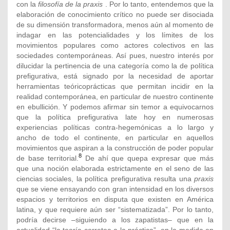
con la
filosofía de la praxis
. Por lo tanto, entendemos que la
elaboración de conocimiento crítico no puede ser disociada
de su dimensión transformadora, menos aún al momento de
indagar en las potencialidades y los límites de los
movimientos populares como actores colectivos en las
sociedades contemporáneas. Así pues, nuestro interés por
dilucidar la pertinencia de una categoría como la de política
prefigurativa, está signado por la necesidad de aportar
herramientas teóricoprácticas que permitan incidir en la
realidad contemporánea, en particular de nuestro continente
en ebullición. Y podemos afirmar sin temor a equivocarnos
que la política prefigurativa late hoy en numerosas
experiencias políticas contra-hegemónicas a lo largo y
ancho de todo el continente, en particular en aquellos
movimientos que aspiran a la construcción de poder popular
8
de base territorial.
De ahí que quepa expresar que más
que una noción elaborada estrictamente en el seno de las
ciencias sociales, la política prefigurativa resulta una
praxis
que se viene ensayando con gran intensidad en los diversos
espacios y territorios en disputa que existen en América
latina, y que requiere aún ser “sistematizada”. Por lo tanto,
podría decirse –siguiendo a los zapatistas– que en la
actualidad “la teoría corretea a la práctica”, en la medida en