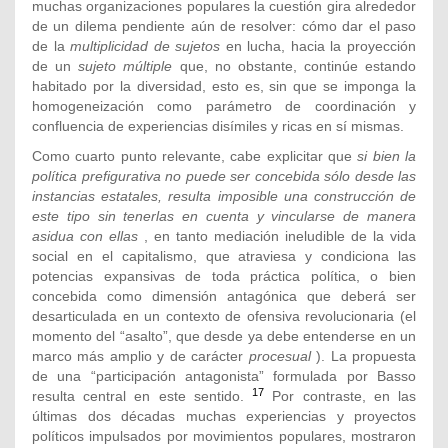
muchas organizaciones populares la cuestión gira alrededor
de un dilema pendiente aún de resolver: cómo dar el paso
de la
multiplicidad de sujetos
en lucha, hacia la proyección
de un
sujeto múltiple
que, no obstante, continúe estando
habitado por la diversidad, esto es, sin que se imponga la
homogeneización como parámetro de coordinación y
confluencia de experiencias disímiles y ricas en sí mismas.
Como cuarto punto relevante, cabe explicitar que
si bien la
política prefigurativa no puede ser concebida sólo desde las
instancias estatales, resulta imposible una construcción de
este tipo sin tenerlas en cuenta y vincularse de manera
asidua con ellas
, en tanto mediación ineludible de la vida
social en el capitalismo, que atraviesa y condiciona las
potencias expansivas de toda práctica política, o bien
concebida como dimensión antagónica que deberá ser
desarticulada en un contexto de ofensiva revolucionaria (el
momento del “asalto”, que desde ya debe entenderse en un
marco más amplio y de carácter
procesual
). La propuesta
de una “participación antagonista” formulada por Basso
17
resulta central en este sentido.
Por contraste, en las
últimas dos décadas muchas experiencias y proyectos
políticos impulsados por movimientos populares, mostraron