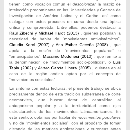
tienen como vocación común el
descolonizar
la matriz de
intelección predominante en las Universidades y Centros de
Investigación de América Latina y el Caribe, así como
dialogar con estos procesos en curso desde una óptica
crítica y comprometida. Entre ellos, podemos destacar a
Raúl Zibechi y Michael Hardt (2013)
, quienes postulan la
necesidad de hablar de “movimientos anti-sistémicos”,
Claudia Korol (2007)
y
Ana Esther Ceceña (2008)
, que
apela a la noción de “movimientos populares” o
“emancipatorios”,
Massimo Modonesi (2010)
, que remite a
la denominación de “movimientos socio-políticos”, o
Luis
Tapia (2002)
y
Alvaro García Linera (2005)
, quienes en el
caso de la región andina optan por el concepto de
“movimientos societales”.
En sintonía con estas lecturas, el presente trabajo se ubica
precisamente dentro de esta tradición subterránea de corte
neomarxista, que buscar dotar de centralidad al
antagonismo popular y a la territorialidad como ejes
estructurantes de los movimientos latinoamericanos. En
este sentido, optamos por hablar de
movimientos populares
y no de “movimientos sociales”, con el propósito de tomar
distancia de las matrices anglosajonas y europeas antes