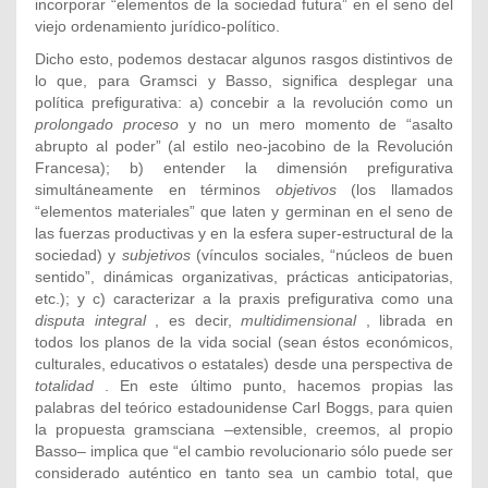
incorporar “elementos de la sociedad futura” en el seno del
viejo ordenamiento jurídico-político.
Dicho esto, podemos destacar algunos rasgos distintivos de
lo que, para Gramsci y Basso, significa desplegar una
política prefigurativa: a) concebir a la revolución como un
prolongado proceso
y no un mero momento de “asalto
abrupto al poder” (al estilo neo-jacobino de la Revolución
Francesa); b) entender la dimensión prefigurativa
simultáneamente en términos
objetivos
(los llamados
“elementos materiales” que laten y germinan en el seno de
las fuerzas productivas y en la esfera super-estructural de la
sociedad) y
subjetivos
(vínculos sociales, “núcleos de buen
sentido”, dinámicas organizativas, prácticas anticipatorias,
etc.); y c) caracterizar a la praxis prefigurativa como una
disputa integral
, es decir,
multidimensional
, librada en
todos los planos de la vida social (sean éstos económicos,
culturales, educativos o estatales) desde una perspectiva de
totalidad
. En este último punto, hacemos propias las
palabras del teórico estadounidense Carl Boggs, para quien
la propuesta gramsciana –extensible, creemos, al propio
Basso– implica que “el cambio revolucionario sólo puede ser
considerado auténtico en tanto sea un cambio total, que