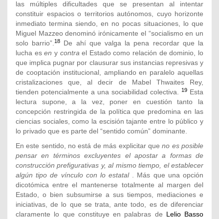
las múltiples dificultades que se presentan al intentar
constituir espacios o territorios autónomos, cuyo horizonte
inmediato termina siendo, en no pocas situaciones, lo que
Miguel Mazzeo denominó irónicamente el “socialismo en un
18
solo barrio”.
De ahí que valga la pena recordar que la
lucha es
en
y
contra
el Estado como relación de dominio, lo
que implica pugnar por clausurar sus instancias represivas y
de cooptación institucional, ampliando en paralelo aquellas
cristalizaciones que, al decir de Mabel Thwaites Rey,
19
tienden potencialmente a una sociabilidad colectiva.
Esta
lectura supone, a la vez, poner en cuestión tanto la
concepción restringida de la política que predomina en las
ciencias sociales, como la escisión tajante entre lo público y
lo privado que es parte del “sentido común” dominante.
En este sentido, no está de más explicitar que
no es posible
pensar en términos excluyentes el apostar a formas de
construcción prefigurativas y, al mismo tiempo, el establecer
algún tipo de vínculo con lo estatal
. Más que una opción
dicotómica entre el mantenerse totalmente al margen del
Estado, o bien subsumirse a sus tiempos, mediaciones e
iniciativas, de lo que se trata, ante todo, es de diferenciar
claramente lo que constituye en palabras de
Lelio Basso