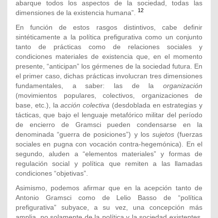
abarque todos los aspectos de la sociedad, todas las
12
dimensiones de la existencia humana”.
En función de estos rasgos distintivos, cabe definir
sintéticamente a la política prefigurativa como un conjunto
tanto de prácticas como de relaciones sociales y
condiciones materiales de existencia que, en el momento
presente, “anticipan” los gérmenes de la sociedad futura. En
el primer caso, dichas prácticas involucran tres dimensiones
fundamentales, a saber: las de la
organización
(movimientos populares, colectivos, organizaciones de
base, etc.), la
acción colectiva
(desdoblada en estrategias y
tácticas, que bajo el lenguaje metafórico militar del período
de encierro de Gramsci pueden condensarse en la
denominada “guerra de posiciones”) y los
sujetos
(fuerzas
sociales en pugna con vocación contra-hegemónica). En el
segundo, aluden a “elementos materiales” y formas de
regulación social y política que remiten a las llamadas
condiciones “objetivas”.
Asimismo, podemos afirmar que en la acepción tanto de
Antonio Gramsci como de Lelio Basso de “política
prefigurativa” subyace, a su vez, una concepción más
amplia, no solamente de la política y la sociedad existentes,