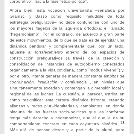
corporativo”, hacia la fase “ético-política”.
Ahora bien, esta vocación universalista –señalada por
Gramsci y Basso como requisito ineludible de toda
estrategia prefigurativa– no debe confundirse con uno de
los mayores flagelos de la izquierda ortodoxa: el llamado
“hegemonismo”. Por el contrario, de acuerdo a gran parte
de estos movimientos, de lo que se trata es de ejercitar una
dinámica pendular y complementaria que, por un lado,
apueste al
fortalecimiento interno
de los espacios de
construcción prefigurativos (a través de la creación y
consolidación de instancias de autogobierno conectados
orgánicamente a la vida cotidiana, como “modus vivendi”) y,
por el otro, intente generar de manera constante
ámbitos de
coordinación, irradiación y confluencia
, en niveles que
simultáneamente excedan y contengan la dimensión local y
regional de las luchas. La cuestión, al parecer, estriba en
cómo resignificar esta certera dinámica bifronte, creando
alianzas y redes pluri-identitarias y cambiantes, en donde
ninguna de las fuerzas socio-políticas que las conforme
tenga más derecho a hegemonizar, que el que le da su
16
comportamiento concreto en cada coyuntura histórica.
Más allá de pensar desde y a partir de lo plural, para