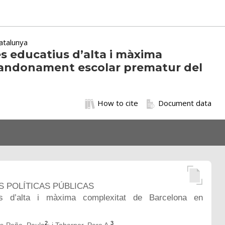
atalunya
es educatius d’alta i màxima
bandonament escolar prematur del
How to cite
Document data
S POLÍTICAS PÚBLICAS
ius d’alta i màxima complexitat de Barcelona en
2
3
as-Peña, Paula
; i Taberner, Pere A.