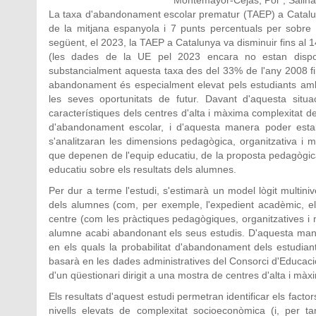
La taxa d'abandonament escolar prematur (TAEP) a Catalun
de la mitjana espanyola i 7 punts percentuals per sobre
següent, el 2023, la TAEP a Catalunya va disminuir fins al
(les dades de la UE pel 2023 encara no estan disponi
substancialment aquesta taxa des del 33% de l'any 2008 fin
abandonament és especialment elevat pels estudiants amb 
les seves oportunitats de futur. Davant d'aquesta situac
característiques dels centres d'alta i màxima complexitat d
d'abandonament escolar, i d'aquesta manera poder establ
s'analitzaran les dimensions pedagògica, organitzativa i ma
que depenen de l'equip educatiu, de la proposta pedagògica, l
educatiu sobre els resultats dels alumnes.
Per dur a terme l'estudi, s'estimarà un model lògit multinive
dels alumnes (com, per exemple, l'expedient acadèmic, el ni
centre (com les pràctiques pedagògiques, organitzatives i m
alumne acabi abandonant els seus estudis. D'aquesta maner
en els quals la probabilitat d'abandonament dels estudiant
basarà en les dades administratives del Consorci d'Educaci
d'un qüestionari dirigit a una mostra de centres d'alta i màxi
Els resultats d'aquest estudi permetran identificar els facto
nivells elevats de complexitat socioeconòmica (i, per t