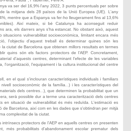
ya va ser del 16,9% l'any 2022, 3 punts percentuals per sobre
 de la mitjana dels 28 països de la Unió Europea (UE). L'any
 14%, mentre que a Espanya va fer-ho lleugerament fins al 13,6%
bles). Així mateix, si bé Catalunya ha aconseguit reduir
s ara, els darrers anys s'ha estancat. No obstant això, aquest
situacions vulnerabilitat socioeconòmica, limitant encara més
ió, l'objectiu d'aquest treball és determinar quines són les
e la ciutat de Barcelona que obtenen millors resultats en termes
ir quins són els factors protectors de l'AEP. Concretament,
terial d'aquests centres, determinant l'efecte de les variables
'organització, l'equipament i la cultura institucional del centre
ll, en el qual s'inclouran característiques individuals i familiars
vell socioeconòmic de la família...) i les característiques del
aterials dels centres...), que determinen la probabilitat que un
a, serà possible dur a terme una caracterització dels centres
s en situació de vulnerabilitat és més reduïda. L'estimació es
ó de Barcelona, així com en les dades que s'obtindran per mitjà
ma complexitat de la ciutat.
rs intrínsecs protectors de l'AEP en aquells centres on presenten
ant, més probabilitats d'abandonament escolar prematur dels