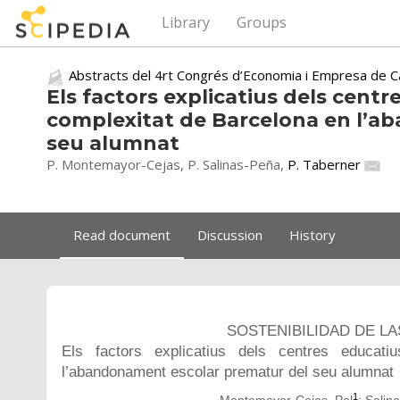
Library
Groups
Abstracts del 4rt Congrés d’Economia i Empresa de C
Els factors explicatius dels centr
complexitat de Barcelona en l’a
seu alumnat
P. Montemayor-Cejas, P. Salinas-Peña,
P. Taberner
Read document
Discussion
History
SOSTENIBILIDAD DE LA
Els factors explicatius dels centres educat
l’abandonament escolar prematur del seu alumnat
1
Montemayor-Cejas, Pol
; Salin