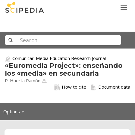
Togg
navig
Comunicar. Media Education Research Journal
«Euromedia Project»: enseñando
los «media» en secundaria
R. Huerta Ramón
How to cite
Document data
Toggle
Options
navigation