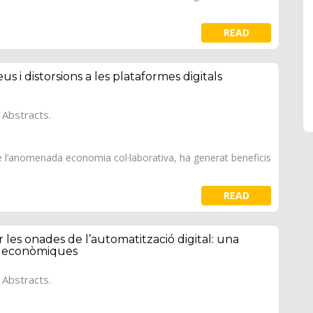
READ
 i distorsions a les plataformes digitals
 Abstracts.
 de l’anomenada economia col·laborativa, ha generat beneficis
READ
r les onades de l’automatització digital: una
ció econòmiques
 Abstracts.