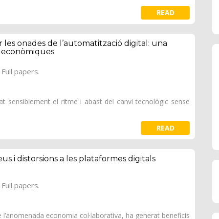
READ
r les onades de l’automatització digital: una
ció econòmiques
Full papers.
mat sensiblement el ritme i abast del canvi tecnològic sense
READ
 i distorsions a les plataformes digitals
Full papers.
 de l’anomenada economia col·laborativa, ha generat beneficis