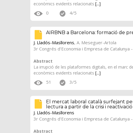
econòmics evidents relacionats
[...]
0
4/5
AIRBNB a Barcelona: formació de preus
J. Lladós-Masllorens
, A. Meseguer-Artola
3r Congrés d'Economia i Empresa de Catalunya -
Abstract
La irrupció de les plataformes digitals, en el marc
econòmics evidents relacionats
[...]
51
3/5
El mercat laboral català surfejant pe
lectura a partir de la crisi i reactiva
J. Lladós-Masllorens
3r Congrés d'Economia i Empresa de Catalunya -
Abstract