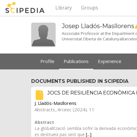
Library
Groups
Josep
Lladós-Masllorens
Associate Professor at the Department 
Universitat Oberta de CatalunyaBarcelo
Profile
Publications
Experience
DOCUMENTS PUBLISHED IN SCIPEDIA
JOCS DE RESILIÈNCIA ECONÒMIC
J. Lladós-Masllorens
Abstracts_4rceec (2024). 11
Abstract
La globalització sembla sofrir la derivada econòmi
es destrueix pas sinó que
[...]