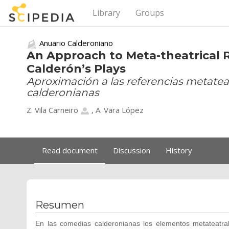
Library
Groups
Anuario Calderoniano
An Approach to Meta-theatrical R
Calderón’s Plays
Aproximación a las referencias metateat
calderonianas
Z. Vila Carneiro
, A. Vara López
Read document
Discussion
History
Resumen
En las comedias calderonianas los elementos metateatra