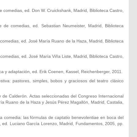
de comedias, ed. Don W. Cruickshank, Madrid, Biblioteca Castro,
e de comedias, ed. Sebastian Neumeister, Madrid, Biblioteca
 comedias, ed. José María Ruano de la Haza, Madrid, Biblioteca
comedias, ed. José María Viña Liste, Madrid, Biblioteca Castro,
ica y adaptación, ed. Erik Coenen, Kassel, Reichenberger, 2011.
tiva: pastores, simples, bobos y graciosos del teatro clásico
oy de Calderón. Actas seleccionadas del Congreso Internacional
ía Ruano de la Haza y Jesús Pérez Magallón, Madrid, Castalia,
la comedia: las fórmulas de captatio benevolentiae en boca del
o, ed. Luciano García Lorenzo, Madrid, Fundamentos, 2005, pp.