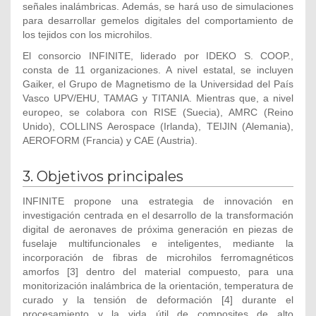
señales inalámbricas. Además, se hará uso de simulaciones
para desarrollar gemelos digitales del comportamiento de
los tejidos con los microhilos.
El consorcio INFINITE, liderado por IDEKO S. COOP.,
consta de 11 organizaciones. A nivel estatal, se incluyen
Gaiker, el Grupo de Magnetismo de la Universidad del País
Vasco UPV/EHU, TAMAG y TITANIA. Mientras que, a nivel
europeo, se colabora con RISE (Suecia), AMRC (Reino
Unido), COLLINS Aerospace (Irlanda), TEIJIN (Alemania),
AEROFORM (Francia) y CAE (Austria).
3. Objetivos principales
INFINITE propone una estrategia de innovación en
investigación centrada en el desarrollo de la transformación
digital de aeronaves de próxima generación en piezas de
fuselaje multifuncionales e inteligentes, mediante la
incorporación de fibras de microhilos ferromagnéticos
amorfos [3] dentro del material compuesto, para una
monitorización inalámbrica de la orientación, temperatura de
curado y la tensión de deformación [4] durante el
procesamiento y la vida útil de composites de alto