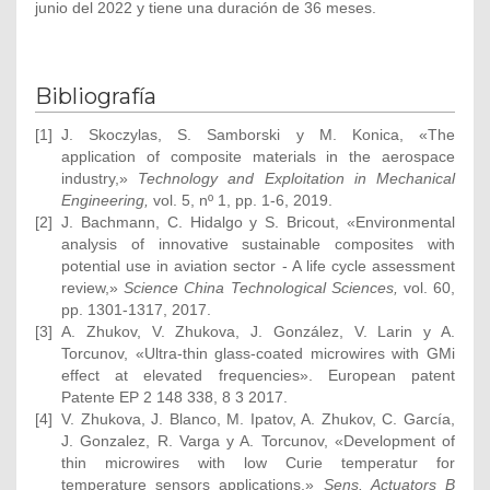
junio del 2022 y tiene una duración de 36 meses.
Bibliografía
[1]
J. Skoczylas, S. Samborski y M. Konica, «The
application of composite materials in the aerospace
industry,»
Technology and Exploitation in Mechanical
Engineering,
vol. 5, nº 1, pp. 1-6, 2019.
[2]
J. Bachmann, C. Hidalgo y S. Bricout, «Environmental
analysis of innovative sustainable composites with
potential use in aviation sector - A life cycle assessment
review,»
Science China Technological Sciences,
vol. 60,
pp. 1301-1317, 2017.
[3]
A. Zhukov, V. Zhukova, J. González, V. Larin y A.
Torcunov, «Ultra-thin glass-coated microwires with GMi
effect at elevated frequencies». European patent
Patente EP 2 148 338, 8 3 2017.
[4]
V. Zhukova, J. Blanco, M. Ipatov, A. Zhukov, C. García,
J. Gonzalez, R. Varga y A. Torcunov, «Development of
thin microwires with low Curie temperatur for
temperature sensors applications,»
Sens. Actuators B