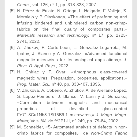
Chem.,
vol. 126, nº 1, pp. 318-323, 2007.
[5]
N. Pérez de Eulate, N. Ortega, L. Holgado, F. Vallejo, S.
Moralejo y P. Olaskoaga, «The effect of preforming and
infusing bindered and unbindered carbon non-crimp-
fabrics on the final quality of composites parts,»
Materials research and technology,
nº 17, pp. 2725-
2741, 2022.
[6]
A. Zhukov, P. Corte-Leon, L. Gonzalez-Legarreta, M.
Ipatov, J. Blanco y A. Gonzalez, «Advanced functional
magnetic microwires for technological applications,»
J.
Phys. D: Appl. Phys.,
2022.
[7]
H. Chiriac y T. Ovari, «Amorphous glass-covered
magnetic wires: Preparation, properties, applications,»
Prog. Mater. Sci.,
nº 40, pp. 333-407, 1996.
[8]
V. Zhukova, A. Cobeño, A. Zhukov, A. de Arellano Lopez,
S. López-Pombero, J. Blanco, V. Larin y J. Gonzalez,
«Correlation between magnetic and mechanical
properties of devitrified glass-coated
Fe71.8Cu1Nb3.1Si15B9.1 microwires,»
J. Magn. Magn.
Mater,
Vols. %1 de %2P1-II, nº 249, pp. 79-84, 2002.
[9]
M. Schneider, «5- Automated analysis of defects in non-
crimp fabrics for composites,» de
Non-Crimp Fabric