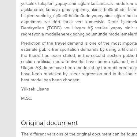
yolculuk talepleri yapay sinir ağları kullanılarak modelle
açıklanarak konuya giriş yapılmış, ikinci bölümünde İstanb
bilgileri verilmiş, üçüncü bölümünde yapay sinir ağları hakk
algoritması ve dört farklı veri kümesiyle Deniz İşletme
Demiryolları (TCDD) ve Ulaşım AŞ verileri yapay sinir a
regresyonla modellenerek sonuç bölümünde modellemelerden
Prediction of the travel demand is one of the most importan
estimate public transportation demands by using artificial ne
the thesis has been stated, in the second section public t
section artificial neural networks have been explained, i
Ulaşım AŞ datas have been modelled by three different algori
have been modelled by lineer regression and in the final
best model has been choosen.
Yüksek Lisans
M.Sc.
Original document
The different versions of the original document can be found