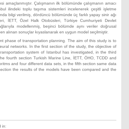
nmesi amaçlanmıştır. Çalışmanın ilk bölümünde çalışmanın amacı
ul ilindeki toplu taşıma sistemleri incelenerek çeşitli işletme
ında bilgi verilmiş, dördüncü bölümünde üç farklı yapay sinir ağı
leri, İETT, Özel Halk Otobüsleri, Türkiye Cumhuriyeti Devlet
ğlarıyla modellenmiş, beşinci bölümde aynı veriler doğrusal
 alınan sonuçlar kıyaslanarak en uygun model seçilmiştir.
t phase of transportation planning. The aim of this study is to
ural networks. In the first section of the study, the objective of
ransportation system of Istanbul has investigated, in the third
n the fourth section Turkish Marine Line, İETT, ÖHO, TCDD and
tms and four different data sets, in the fifth section same data
 section the results of the models have been compared and the
 in: