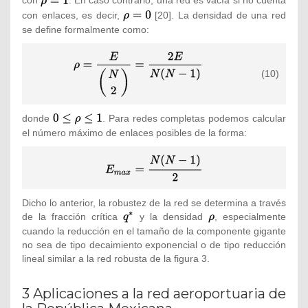
con
{\textstyle
. En caso contrario, una red es vacía si no cuenta
\rho =1}
con enlaces, es decir,
{\textstyle
[20]. La densidad de una red
\rho =0}
se define formalmente como:
{\displaystyle \rho ={\frac {E}
{\begin{pmatrix}N\\2\end{pmatrix}}}=
(10)
{\frac {2E}{N(N-1)}}}
donde
{\textstyle
. Para redes completas podemos calcular
0\leq \rho
el número máximo de enlaces posibles de la forma:
\leq 1}
{\displaystyle
E_{max}=
{\frac {N(N-
1)}{2}}}
Dicho lo anterior, la robustez de la red se determina a través
de la fracción crítica
{\textstyle
y la densidad
{\textstyle
, especialmente
q^{*}}
\rho }
cuando la reducción en el tamaño de la componente gigante
no sea de tipo decaimiento exponencial o de tipo reducción
lineal similar a la red robusta de la figura 3.
3 Aplicaciones a la red aeroportuaria de