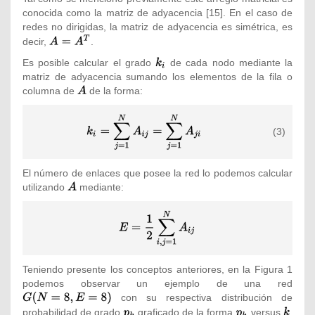
conocida como la matriz de adyacencia
[15]. En el caso de
redes no dirigidas, la matriz de adyacencia es simétrica, es
{\textstyle
decir,
.
A=A^{T}}
Es posible calcular el grado
{\textstyle
de cada nodo mediante la
matriz de adyacencia sumando los elementos de la fila o
k_{i}}
columna de
{\textstyle
de la forma:
A}
{\displaystyle
(3)
k_{i}=\sum
_{j=1}^{N}A_{ij}=\sum
_{j=1}^{N}A_{ji}}
El número de enlaces que posee la red lo podemos calcular
utilizando
{\textstyle
mediante:
A}
{\displaystyle E=
{\frac {1}{2}}\sum
_{i,j=1}^{N}A_{ij}}
Teniendo presente los conceptos anteriores, en la Figura 1
podemos observar un ejemplo de una red
{\tex
con su respectiva distribución de
G(N=
probabilidad de grado
{\textstyle
graficado de la forma
{\textstyle
versus
{\textst