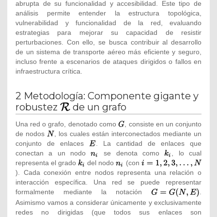
abrupta de su funcionalidad y accesibilidad. Este tipo de
análisis permite entender la estructura topológica,
vulnerabilidad y funcionalidad de la red, evaluando
estrategias para mejorar su capacidad de resistir
perturbaciones. Con ello, se busca contribuir al desarrollo
de un sistema de transporte aéreo más eficiente y seguro,
incluso frente a escenarios de ataques dirigidos o fallos en
infraestructura crítica.
2
Metodología: Componente gigante y
{\textstyle
robustez
de un grafo
{\mathcal
Una red o grafo, denotado como
{\textstyle
, consiste en un conjunto
{R}}}
de nodos
{\textstyle
, los cuales están interconectados mediante un
G}
conjunto de enlaces
N}
{\textstyle
. La cantidad de enlaces que
conectan a un nodo
E}
{\textstyle
se denota como
{\textstyle
, lo cual
representa el grado
{\textstyle
del nodo
n_{i}}
{\textstyle
(con
{\textstyle
k_{i}}
). Cada conexión entre nodos representa una relación o
k_{i}}
n_{i}}
i=1,2,3,\ldots
interacción específica. Una red se puede representar
,N}
formalmente mediante la notación
{\textstyle
.
G=G(N,E)}
Asimismo vamos a considerar únicamente y exclusivamente
redes no dirigidas (que todos sus enlaces son