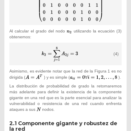
Al calcular el grado del nodo
{\textstyle
utilizando la ecuación (3)
obtenemos:
n_{2}}
{\displaystyle
(4)
k_{2}=\sum
_{j=1}^{8}A_{2j}=3}
Asimismo, es evidente notar que la red de la Figura 1 es no
{\textstyle
{\textstyle
dirigida (
) y es simple (
).
A=A^{T}}
a_{ii}=0\forall
La distribución de probabilidad de grado la retomaremos
i=1,2,\ldots
más adelante para definir la existencia de la componente
,8}
gigante en una red que es la parte esencial para analizar la
vulnerabilidad o resistencia de una red cuando enfrenta
ataques a sus
{\textstyle
nodos.
N}
2.1 Componente gigante y robustez de
la red