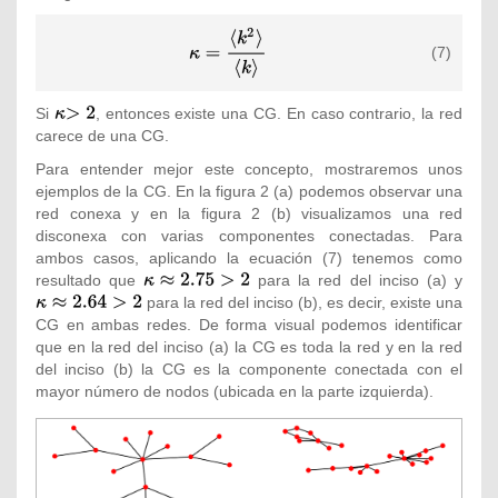
{\displaystyle
(7)
\kappa =
{\frac
{\langle
Si
{\textstyle
, entonces existe una CG. En caso contrario, la red
k^{2}\rangle
carece de una CG.
\kappa
}{\langle
{>2}}
Para entender mejor este concepto, mostraremos unos
k\rangle }}}
ejemplos de la CG. En la figura 2 (a) podemos observar una
red conexa y en la figura 2 (b) visualizamos una red
disconexa con varias componentes conectadas. Para
ambos casos, aplicando la ecuación (7) tenemos como
resultado que
{\textstyle
para la red del inciso (a) y
{\tex
para la red del inciso (b), es decir, existe una
\kappa
\kap
CG en ambas redes. De forma visual podemos identificar
\approx
\app
que en la red del inciso (a) la CG es toda la red y en la red
2.75>2}
2.64
del inciso (b) la CG es la componente conectada con el
mayor número de nodos (ubicada en la parte izquierda).