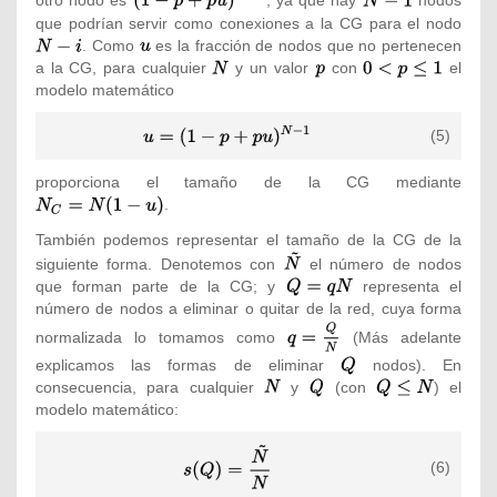
otro nodo es
, ya que hay
nodos
(1-
N-1}
que podrían servir como conexiones a la CG para el nodo
{\tex
p+pu)^{N-
. Como
{\textstyle
es la fracción de nodos que no pertenecen
N-{i}
1}}
a la CG, para cualquier
u}
{\textstyle
y un valor
{\textstyle
con
{\textstyle
el
modelo matemático
N}
p}
0<p\leq
1}
{\displaystyle
(5)
u=(1-
p+pu)^{N-1}}
proporciona el tamaño de la CG mediante
{\tex
.
N_{C
u)}
También podemos representar el tamaño de la CG de la
{\textstyle
siguiente forma. Denotemos con
el número de nodos
{\tilde
que forman parte de la CG; y
{\textstyle
representa el
{N}}}
número de nodos a eliminar o quitar de la red, cuya forma
Q=qN}
{\textstyle
normalizada lo tomamos como
(Más adelante
q={\frac
explicamos las formas de eliminar
{\textstyle
nodos). En
{Q}{N}}}
consecuencia, para cualquier
{\textstyle
y
{\textstyle
(con
Q}
{\textstyle
) el
modelo matemático:
N}
Q}
Q\leq N}
{\displaystyle
(6)
s(Q)={\frac