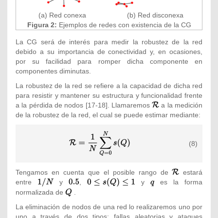
(a) Red conexa
(b) Red disconexa
Figura 2:
Ejemplos de redes con existencia de la CG
La CG será de interés para medir la robustez de la red
debido a su importancia de conectividad y, en ocasiones,
por su facilidad para romper dicha componente en
componentes diminutas.
La robustez de la red se refiere a la capacidad de dicha red
para resistir y mantener su estructura y funcionalidad frente
a la pérdida de nodos
[17-18]. Llamaremos
{\textstyle
a la medición
de la robustez de la red, el cual se puede estimar mediante:
{\mathcal
{R}}}
{\displaystyle
(8)
{\mathcal {R}}=
{\frac {1}
{N}}\sum
Tengamos en cuenta que el posible rango de
{\textstyle
estará
_{Q=0}^{N}s(Q)}
entre
{\textstyle
y
{\textstyle
,
{\textstyle
y
{\textstyle
es la forma
{\mathcal
1/N}
0.5}
0\leq
q}
{R}}}
normalizada de
{\textstyle
.
s(Q)\leq
Q}
La eliminación de nodos de una red lo realizaremos uno por
1}
uno a través de dos tipos: fallas aleatorias y ataques