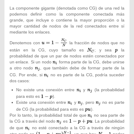
La componente gigante (denotada como CG) de una red la
podemos definir como la componente conectada más
grande, que incluye o contiene la mayor proporción o la
mayor cantidad de nodos de la red conectados entre sí
mediante los enlaces.
{\textstyle
Denotemos con
la fracción de nodos que no
u=1-
están en la CG, cuyo tamaño es
{\textstyle
; y sea
{\textstyle
la
{\frac
probabilidad de que un par de nodos estén conectados por
N_{C}}
p}
{N_{C}}
un enlace. Si un nodo
{\textstyle
forma parte de la CG, debe unirse
{N}}}
a otro nodo
{\textstyle
, que también debe de formar parte de la
n_{i}}
n_{j}}
CG. Por ende, si
{\textstyle
no es parte de la CG, podría suceder
dos casos:
n_{i}}
No existe una conexión entre
{\textstyle
y
{\textstyle
(la probabilidad
n_{i}}
n_{j}}
para esto es
{\textstyle
).
Existe una conexión entre
1-p}
{\textstyle
y
{\textstyle
, pero
{\textstyle
no es parte
n_{i}}
n_{j}}
n_{j}}
de CG (la probabilidad para esto es
{\textstyle
).
Por lo tanto, la probabilidad total de que
pu}
{\textstyle
no sea parte de
la CG a través del nodo
{\textstyle
es
{\textstyle
n_{i}}
. La probabilidad
n_{j}}
1-p+pu}
de que
{\textstyle
no esté conectado a la CG a través de ningún
n_{i}}
{\textstyle
{\textstyle