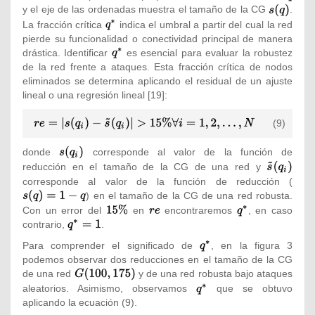
y el eje de las ordenadas muestra el tamaño de la CG
{\textstyle
q}
.
s(q)}
La fracción crítica
{\textstyle
indica el umbral a partir del cual la red
pierde su funcionalidad o conectividad principal de manera
q^{*}}
drástica. Identificar
{\textstyle
es esencial para evaluar la robustez
de la red frente a ataques. Esta fracción crítica de nodos
q^{*}}
eliminados se determina aplicando el residual de un ajuste
lineal o una regresión lineal
[19]:
{\displaystyle
(9)
re=|s(q_{i})-{\tilde
{s}}
donde
{\textstyle
corresponde al valor de la función de
(q_{i})|>15\%\forall
s(q_{i})}
reducción en el tamaño de la CG de una red y
{\textstyle
i=1,2,\ldots ,N}
{\tilde {s}}
corresponde al valor de la función de reducción (
{\tex
(q_{i})}
) en el tamaño de la CG de una red robusta.
s(q)
Con un error del
{\textstyle
en
{\textstyle
encontraremos
{\textstyle
, en caso
contrario,
{\textstyle
.
15\%}
re}
q^{*}}
q^{*}=1}
Para comprender el significado de
{\textstyle
, en la figura 3
podemos observar dos reducciones en el tamaño de la CG
q^{*}}
de una red
{\textstyle
y de una red robusta bajo ataques
G(100,175)}
aleatorios. Asimismo, observamos
{\textstyle
que se obtuvo
aplicando la ecuación (9).
q^{*}}