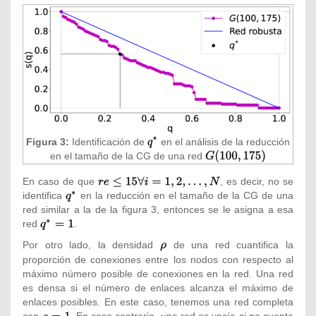
Figura 3:
Identificación de
{\displaystyle
en el análisis de la reducción
en el tamaño de la CG de una red
q^{*}}
{\displaystyle
G(100,175)}
En caso de que
{\textstyle
, es decir, no se
identifica
{\textstyle
en la reducción en el tamaño de la CG de una
re\leq
red similar a la de la figura 3, entonces se le asigna a esa
q^{*}}
15\forall
red
{\textstyle
.
i=1,2,\ldots
q^{*}=1}
,N}
Por otro lado, la densidad
{\textstyle
de una red cuantifica la
\rho }
proporción de conexiones entre los nodos con respecto al
máximo número posible de conexiones en la red. Una red
es densa si el número de enlaces alcanza el máximo de
enlaces posibles. En este caso, tenemos una red completa