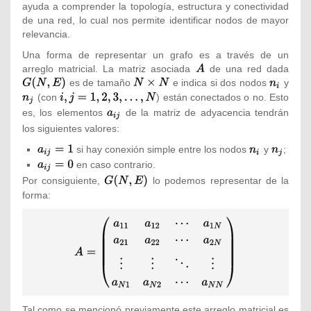
ayuda a comprender la topología, estructura y conectividad
k}
p_{k}}
de una red, lo cual nos permite identificar nodos de mayor
relevancia.
Una forma de representar un grafo es a través de un
arreglo matricial. La matriz asociada
{\textstyle
de una red dada
{\tex
es de tamaño
{\textstyle
e indica si dos nodos
A}
{\textstyl
y
G(N,
{\tex
N\times
n_{i}}
n_{j}
(con
{\textstyle
) están conectados o no. Esto
N}
i,j=1,2,3,\ldots
es, los elementos
{\textstyle
de la matriz de adyacencia tendrán
,N}
a_{ij}}
los siguientes valores:
{\textstyle
si hay conexión simple entre los nodos
{\textstyle
y
{\textstyl
;
a_{ij}=1}
n_{i}}
n_{j}}
{\textstyle
en caso contrario.
a_{ij}=0}
Por consiguiente,
{\textstyle
lo podemos representar de la
G(N,E)}
forma:
{\displaystyle A=
{\begin{pmatrix}a_{11}&a_{12}&\cdots
&a_{1N}\\a_{21}&a_{22}&\cdots
&a_{2N}\\\vdots &\vdots &\ddots
&\vdots \\a_{N1}&a_{N2}&\cdots
&a_{NN}\end{pmatrix}}}
Tal como se mencionó previamente este arreglo matricial es