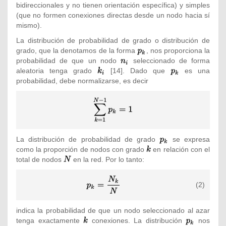
bidireccionales y no tienen orientación específica) y simples
(que no formen conexiones directas desde un nodo hacia sí
mismo).
La distribución de probabilidad de grado o distribución de
grado, que la denotamos de la forma
{\textstyle
, nos proporciona la
probabilidad de que un nodo
{\textstyle
seleccionado de forma
p_{k}}
aleatoria tenga grado
{\textstyle
[14]. Dado que
n_{i}}
{\textstyle
es una
probabilidad, debe normalizarse, es decir
k_{i}}
p_{k}}
{\displaystyle
\sum
_{k=1}^{N-
1}p_{k}=1}
La distribución de probabilidad de grado
{\textstyle
se expresa
como la proporción de nodos con grado
{\textstyle
en relación con el
p_{k}}
total de nodos
{\textstyle
en la red. Por lo tanto:
k}
N}
{\displaystyle
(2)
p_{k}={\frac
{N_{k}}{N}}}
indica la probabilidad de que un nodo seleccionado al azar
tenga exactamente
{\textstyle
conexiones. La distribución
{\textstyle
nos