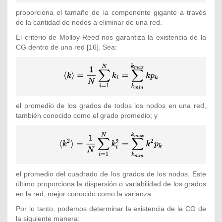
{\tilde {N}}
{N}}}
proporciona el tamaño de la componente gigante a través
de la cantidad de nodos a eliminar de una red.
El criterio de Molloy-Reed nos garantiza la existencia de la
CG dentro de una red
[16]. Sea:
{\displaystyle \langle
k\rangle ={\frac {1}{N}}\sum
_{i=1}^{N}k_{i}=\sum
_{k_{min}}^{k_{max}}kp_{k}}
el promedio de los grados de todos los nodos en una red,
también conocido como el grado promedio; y
{\displaystyle \langle
k^{2}\rangle ={\frac {1}{N}}\sum
_{i=1}^{N}k_{i}^{2}=\sum
_{k_{min}}^{k_{max}}k^{2}p_{k}}
el promedio del cuadrado de los grados de los nodos. Este
último proporciona la dispersión o variabilidad de los grados
en la red, mejor conocido como la varianza.
Por lo tanto, podemos determinar la existencia de la CG de
la siguiente manera: