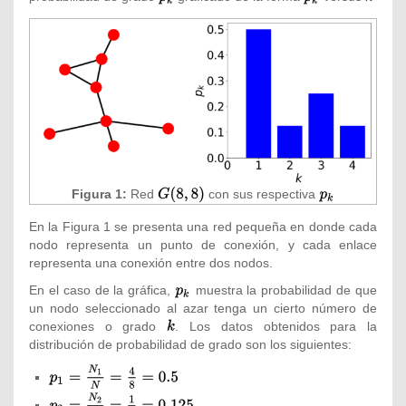
p_{k}}
p_{k}}
k}
Figura 1:
Red
{\displaystyle
con sus respectiva
{\displaystyle
G(8,8)}
p_{k}}
En la Figura 1 se presenta una red pequeña en donde cada
nodo representa un punto de conexión, y cada enlace
representa una conexión entre dos nodos.
En el caso de la gráfica,
{\displaystyle
muestra la probabilidad de que
un nodo seleccionado al azar tenga un cierto número de
p_{k}}
conexiones o grado
{\textstyle
. Los datos obtenidos para la
distribución de probabilidad de grado son los siguientes:
k}
{\textstyle
p_{1}=
{\textstyle