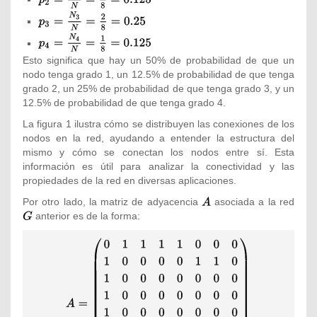
{\frac
p_{2}=
{N_{1}}
{\textstyle
{\frac
{N}}=
p_{3}=
{N_{2}}
{\textstyle
{\frac {4}
{\frac
{N}}={\frac
p_{4}=
{8}}=0.5}
{N_{3}}
Esto significa que hay un 50% de probabilidad de que un
{1}
{\frac
{N}}=
nodo tenga grado 1, un 12.5% de probabilidad de que tenga
{8}}=0.125}
{N_{4}}
{\frac {2}
grado 2, un 25% de probabilidad de que tenga grado 3, y un
{N}}={\frac
{8}}=0.25}
12.5% de probabilidad de que tenga grado 4.
{1}
{8}}=0.125}
La figura 1 ilustra cómo se distribuyen las conexiones de los
nodos en la red, ayudando a entender la estructura del
mismo y cómo se conectan los nodos entre sí. Esta
información es útil para analizar la conectividad y las
propiedades de la red en diversas aplicaciones.
Por otro lado, la matriz de adyacencia
{\textstyle
asociada a la red
{\tex
anterior es de la forma:
A}
G}
{\begin{pmatrix}0&1&1&1&1&0&0&0\\1&0&0&0&0&1&1