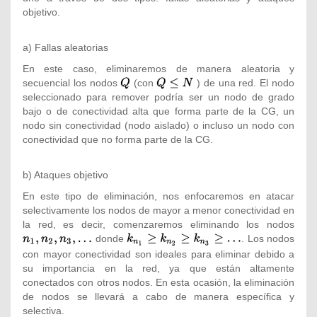
objetivo.
a) Fallas aleatorias
En este caso, eliminaremos de manera aleatoria y
secuencial los nodos
{\textstyle
(con
{\textstyle
) de una red. El nodo
seleccionado para remover podría ser un nodo de grado
Q}
Q\leq N}
bajo o de conectividad alta que forma parte de la CG, un
nodo sin conectividad (nodo aislado) o incluso un nodo con
conectividad que no forma parte de la CG.
b) Ataques objetivo
En este tipo de eliminación, nos enfocaremos en atacar
selectivamente los nodos de mayor a menor conectividad en
la red, es decir, comenzaremos eliminando los nodos
{\tex
donde
{\textstyle
. Los nodos
n_{1}
k_{n_{1}}\geq
}
con mayor conectividad son ideales para eliminar debido a
k_{n_{2}}\geq
su importancia en la red, ya que están altamente
k_{n_{3}}\geq
conectados con otros nodos. En esta ocasión, la eliminación
\ldots }
de nodos se llevará a cabo de manera específica y
selectiva.