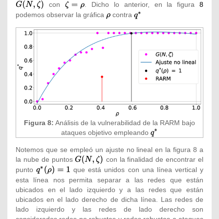
0<\rho
G(N,
con
{\textstyle
. Dicho lo anterior, en la figura
8
\leq 1}
)}
\zeta
podemos observar la gráfica
{\textstyle
contra
{\textstyle
=\rho }
\rho }
q^{*}}
Figura 8:
Análisis de la vulnerabilidad de la RARM bajo
ataques objetivo empleando
{\displaystyle
q^{*}}
Notemos que se empleó un ajuste no lineal en la figura 8 a
la nube de puntos
{\textstyle
con la finalidad de encontrar el
G(N,\zeta
punto
{\textstyle
que está unidos con una línea vertical y
)}
q^{*}(\rho
esta línea nos permita separar a las redes que están
)=1}
ubicados en el lado izquierdo y a las redes que están
ubicados en el lado derecho de dicha línea. Las redes de
lado izquierdo y las redes de lado derecho son
considerados redes no robustas y redes robustas a ataques