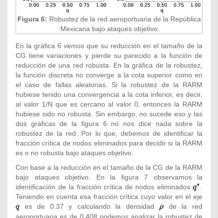
Figura 6:
Robustez de la red aeroportuaria de la República
Mexicana bajo ataques objetivo
En la gráfica 6 vemos que su reducción en el tamaño de la
CG tiene variaciones y pierde su parecido a la función de
reducción de una red robusta. En la gráfica de la robustez,
la función discreta no converge a la cota superior como en
el caso de fallas aleatorias. Si la robustez de la RARM
hubiese tenido una convergencia a la cota inferior, es decir,
al valor 1/N que es cercano al valor 0, entonces la RARM
hubiese sido no robusta. Sin embargo, no sucede eso y las
dos gráficas de la figura 6 no nos dice nada sobre la
robustez de la red. Por lo que, debemos de identificar la
fracción crítica de nodos eliminados para decidir si la RARM
es o no robusta bajo ataques objetivo.
Con base a la reducción en el tamaño de la CG de la RARM
bajo ataques objetivo. En la figura 7 observamos la
identificación de la fracción crítica de nodos eliminados
{\textsty
.
Teniendo en cuenta esa fracción crítica cuyo valor en el eje
q^{*}}
{\tex
es de 0.37 y calculando la densidad
{\textstyle
de la red
q}
\rho }
aeroportuaria es de 0.408 podemos analizar la robustez de