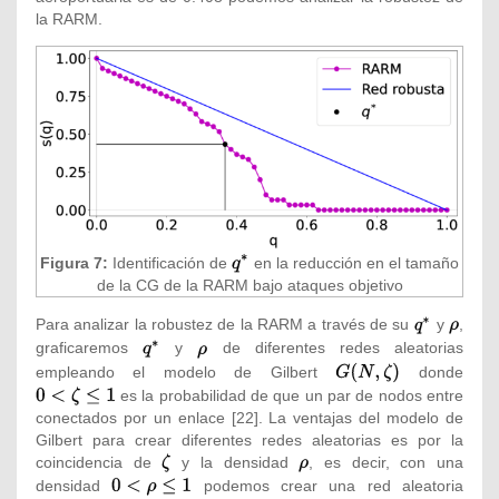
la RARM.
Figura 7:
Identificación de
{\displaystyle
en la reducción en el tamaño
de la CG de la RARM bajo ataques objetivo
q^{*}}
Para analizar la robustez de la RARM a través de su
{\textstyle
y
{\textst
,
q^{*}}
\rho }
graficaremos
{\textstyle
y
{\textstyle
de diferentes redes aleatorias
q^{*}}
\rho }
empleando el modelo de Gilbert
{\textstyle
donde
{\tex
G(N,\zeta
0<\z
es la probabilidad de que un par de nodos entre
)}
\leq 
conectados por un enlace
[22]. La ventajas del modelo de
Gilbert para crear diferentes redes aleatorias es por la
coincidencia de
{\textstyle
y la densidad
{\textstyle
, es decir, con una
\zeta }
\rho }
densidad
{\textstyle
podemos crear una red aleatoria
{\tex