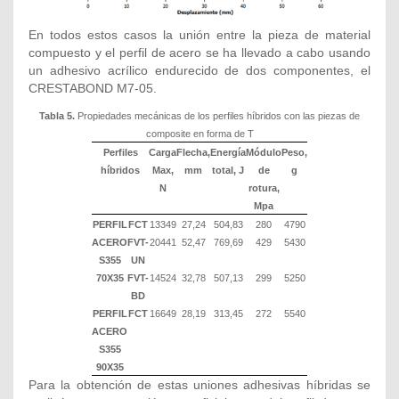
En todos estos casos la unión entre la pieza de material
compuesto y el perfil de acero se ha llevado a cabo usando
un adhesivo acrílico endurecido de dos componentes, el
CRESTABOND M7-05.
Tabla 5.
Propiedades mecánicas de los perfiles híbridos con las piezas de
composite en forma de T
Perfiles
Carga
Flecha,
Energía
Módulo
Peso,
híbridos
Max,
mm
total, J
de
g
N
rotura,
Mpa
PERFIL
FCT
13349
27,24
504,83
280
4790
ACERO
FVT-
20441
52,47
769,69
429
5430
S355
UN
70X35
FVT-
14524
32,78
507,13
299
5250
BD
PERFIL
FCT
16649
28,19
313,45
272
5540
ACERO
S355
90X35
Para la obtención de estas uniones adhesivas híbridas se