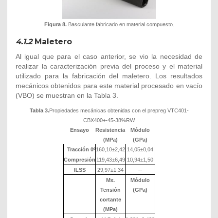
Figura 8.
Basculante fabricado en material compuesto.
4.1.2
Maletero
Al igual que para el caso anterior, se vio la necesidad de
realizar la caracterización previa del proceso y el material
utilizado para la fabricación del maletero. Los resultados
mecánicos obtenidos para este material procesado en vacío
(VBO) se muestran en la Tabla 3.
Tabla 3.
Propiedades mecánicas obtenidas con el prepreg VTC401-
CBX400+-45-38%RW
Ensayo
Resistencia
Módulo
(MPa)
(GPa)
Tracción 0º
160,10±2,42
14,05±0,04
Compresión
119,43±6,49
10,94±1,50
ILSS
29,97±1,34
--
Mx.
Módulo
Tensión
(GPa)
cortante
(MPa)