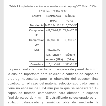
Tabla 2.
Propiedades mecánicas obtenidas con el prepreg VTC401- UD300-
T700-24k-37%RW-300P
Ensayo
Resistencia
Módulo
(MPa)
(GPa)
Tracción 0º
1455,23±110,12
115,67±3,56
Compresión
411,65±64,92
71,94±17,37
0º
Compresión
87,46±7,82
6,99±0,42
90º
ILSS
45,02±1,00
--
Mx. Tensión
Módulo
cortante (MPa)
(GPa)
Cortadura
13,41±3,81
1,312±0,156
La pieza final a fabricar tiene un espesor de pared de 4 mm
lo cual es importante para calcular la cantidad de capas de
prepreg necesarias para la obtención del espesor final
objetivo. En el caso del material seleccionado cada lámina
tiene un espesor de 0,34 mm por lo que se necesitarán 12
capas de material compactado para obtener un espesor
final de pared de 4 mm. El estratificado seleccionado es un
apilado balanceado y simétrico obtenido mediante la