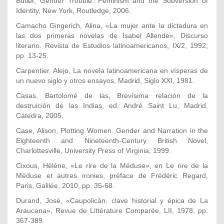
Butler, Gender Trouble: Feminism and the Subversion of
Identity, New York, Routledge, 2006.
Camacho Gingerich, Alina, «La mujer ante la dictadura en
las dos primeras novelas de Isabel Allende», Discurso
literario. Revista de Estudios latinoamericanos, IX/2, 1992,
pp. 13-25.
Carpentier, Alejo, La novela latinoamericana en vísperas de
un nuevo siglo y otros ensayos, Madrid, Siglo XXI, 1981.
Casas, Bartolomé de las, Brevísima relación de la
destruición de las Indias, ed. André Saint Lu, Madrid,
Cátedra, 2005.
Case, Alison, Plotting Women. Gender and Narration in the
Eighteenth and Nineteenth-Century British Novel,
Charlottesville, University Press of Virginia, 1999.
Cixous, Hélène, «Le rire de la Méduse», en Le rire de la
Méduse et autres ironies, préface de Frédéric Regard,
Paris, Galilée, 2010, pp. 35-68.
Durand, José, «Caupolicán, clave historial y épica de La
Araucana», Revue de Littérature Comparée, LII, 1978, pp.
367-389.