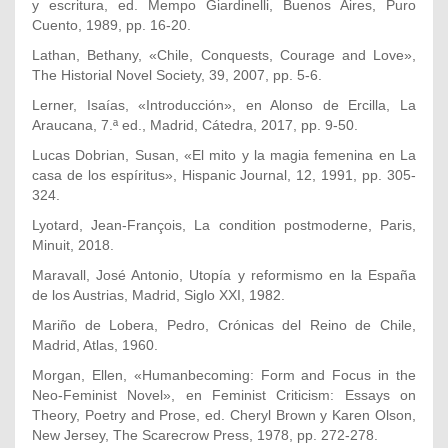
y escritura, ed. Mempo Giardinelli, Buenos Aires, Puro
Cuento, 1989, pp. 16-20.
Lathan, Bethany, «Chile, Conquests, Courage and Love»,
The Historial Novel Society, 39, 2007, pp. 5-6.
Lerner, Isaías, «Introducción», en Alonso de Ercilla, La
Araucana, 7.ª ed., Madrid, Cátedra, 2017, pp. 9-50.
Lucas Dobrian, Susan, «El mito y la magia femenina en La
casa de los espíritus», Hispanic Journal, 12, 1991, pp. 305-
324.
Lyotard, Jean-François, La condition postmoderne, Paris,
Minuit, 2018.
Maravall, José Antonio, Utopía y reformismo en la España
de los Austrias, Madrid, Siglo XXI, 1982.
Mariño de Lobera, Pedro, Crónicas del Reino de Chile,
Madrid, Atlas, 1960.
Morgan, Ellen, «Humanbecoming: Form and Focus in the
Neo-Feminist Novel», en Feminist Criticism: Essays on
Theory, Poetry and Prose, ed. Cheryl Brown y Karen Olson,
New Jersey, The Scarecrow Press, 1978, pp. 272-278.