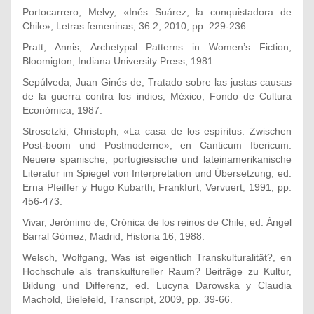
Portocarrero, Melvy, «Inés Suárez, la conquistadora de
Chile», Letras femeninas, 36.2, 2010, pp. 229-236.
Pratt, Annis, Archetypal Patterns in Women’s Fiction,
Bloomigton, Indiana University Press, 1981.
Sepúlveda, Juan Ginés de, Tratado sobre las justas causas
de la guerra contra los indios, México, Fondo de Cultura
Económica, 1987.
Strosetzki, Christoph, «La casa de los espíritus. Zwischen
Post-boom und Postmoderne», en Canticum Ibericum.
Neuere spanische, portugiesische und lateinamerikanische
Literatur im Spiegel von Interpretation und Übersetzung, ed.
Erna Pfeiffer y Hugo Kubarth, Frankfurt, Vervuert, 1991, pp.
456-473.
Vivar, Jerónimo de, Crónica de los reinos de Chile, ed. Ángel
Barral Gómez, Madrid, Historia 16, 1988.
Welsch, Wolfgang, Was ist eigentlich Transkulturalität?, en
Hochschule als transkultureller Raum? Beiträge zu Kultur,
Bildung und Differenz, ed. Lucyna Darowska y Claudia
Machold, Bielefeld, Transcript, 2009, pp. 39-66.