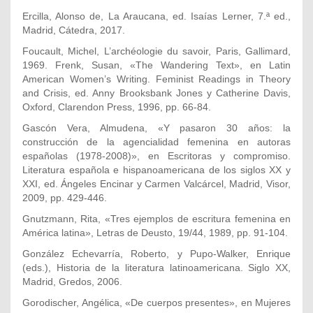
Ercilla, Alonso de, La Araucana, ed. Isaías Lerner, 7.ª ed.,
Madrid, Cátedra, 2017.
Foucault, Michel, L’archéologie du savoir, Paris, Gallimard,
1969. Frenk, Susan, «The Wandering Text», en Latin
American Women’s Writing. Feminist Readings in Theory
and Crisis, ed. Anny Brooksbank Jones y Catherine Davis,
Oxford, Clarendon Press, 1996, pp. 66-84.
Gascón Vera, Almudena, «Y pasaron 30 años: la
construcción de la agencialidad femenina en autoras
españolas (1978-2008)», en Escritoras y compromiso.
Literatura española e hispanoamericana de los siglos XX y
XXI, ed. Ángeles Encinar y Carmen Valcárcel, Madrid, Visor,
2009, pp. 429-446.
Gnutzmann, Rita, «Tres ejemplos de escritura femenina en
América latina», Letras de Deusto, 19/44, 1989, pp. 91-104.
González Echevarría, Roberto, y Pupo-Walker, Enrique
(eds.), Historia de la literatura latinoamericana. Siglo XX,
Madrid, Gredos, 2006.
Gorodischer, Angélica, «De cuerpos presentes», en Mujeres