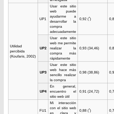
Usar este sitio
web puede
ayudarme a
*
UP1
0,92 (
)
0,
desarrollar la
compra
adecuadamente
Usar este sitio
web me permite
Utilidad
UP2
realizar la
0,93 (34,46)
0,
percibida
compra más
(
Koufaris, 2002
)
rápidamente
Usar este sitio
web hace más
UP3
0,98 (38,86)
0,
sencillo realizar
la compra
En general,
UP4
encuentro el
0,91 (24,72)
0,
sitio web útil
Mi interacción
con el sitio web
*
FU1
0,88 (
)
0,
es clara y