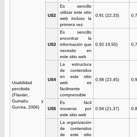
Es sencillo
utilizar este sitio
US2
0,91 (22,33)
0,
web incluso la
primera vez
Es sencillo
encontrar la
US3
información que
0,92 19,50)
0,
necesito en
este sitio web
La estructura
de contenidos
en este sitio
US4
0,98 (23,45)
0,
Usabilidad
web es
percibida
fácilmente
(
Flavián,
comprensible
Guinalíu y
Es fácil
Gurrea, 2006
)
US5
moverse por
0,94 (21,37)
0,
este sitio web
La organización
de contenidos
de este sitio