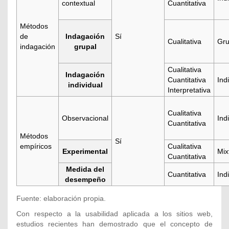
contextual
Cuantitativa
Métodos
de
Indagación
Sí
Cualitativa
Gru
indagación
grupal
Cualitativa
Indagación
Cuantitativa
Ind
individual
Interpretativa
Cualitativa
Observacional
Ind
Cuantitativa
Métodos
Sí
empíricos
Cualitativa
Experimental
Mix
Cuantitativa
Medida del
Cuantitativa
Ind
desempeño
Fuente: elaboración propia.
Con respecto a la usabilidad aplicada a los sitios web,
estudios recientes han demostrado que el concepto de