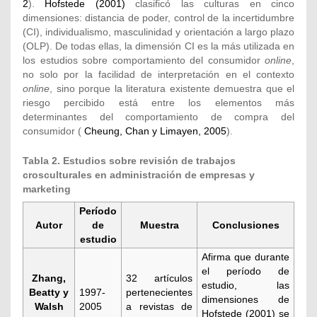
2
).
Hofstede (2001)
clasificó las culturas en cinco
dimensiones: distancia de poder, control de la incertidumbre
(CI), individualismo, masculinidad y orientación a largo plazo
(OLP). De todas ellas, la dimensión CI es la más utilizada en
los estudios sobre comportamiento del consumidor
online
,
no solo por la facilidad de interpretación en el contexto
online
, sino porque la literatura existente demuestra que el
riesgo percibido está entre los elementos más
determinantes del comportamiento de compra del
consumidor (
Cheung, Chan y Limayen, 2005
).
Tabla 2. Estudios sobre revisión de trabajos
crosculturales en administración de empresas y
marketing
Período
Autor
de
Muestra
Conclusiones
estudio
Afirma que durante
el período de
Zhang,
32 artículos
estudio, las
Beatty y
1997-
pertenecientes
dimensiones de
Walsh
2005
a revistas de
Hofstede (2001)
se