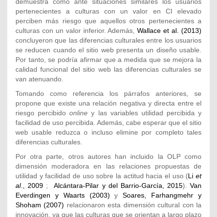
demuestra cómo ante situaciones similares los usuarios
pertenecientes a culturas con un valor en CI elevado
perciben más riesgo que aquellos otros pertenecientes a
culturas con un valor inferior. Además,
Wallace et al. (2013)
concluyeron que las diferencias culturales entre los usuarios
se reducen cuando el sitio web presenta un diseño usable.
Por tanto, se podría afirmar que a medida que se mejora la
calidad funcional del sitio web las diferencias culturales se
van atenuando.
Tomando como referencia los párrafos anteriores, se
propone que existe una relación negativa y directa entre el
riesgo percibido
online
y las variables utilidad percibida y
facilidad de uso percibida. Además, cabe esperar que el sitio
web usable reduzca o incluso elimine por completo tales
diferencias culturales.
Por otra parte, otros autores han incluido la OLP como
dimensión moderadora en las relaciones propuestas de
utilidad y facilidad de uso sobre la actitud hacia el uso (
Li
et
al
., 2009
;
Alcántara-Pilar y del Barrio-García, 2015
).
Van
Everdingen y Waarts (2003)
y
Soares, Farhangmehr y
Shoham (2007)
relacionaron esta dimensión cultural con la
innovación, ya que las culturas que se orientan a largo plazo