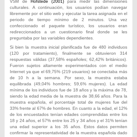
VSM de
Hofstede (2001)
para medir las dimensiones
culturales. A continuación, los usuarios podían navegar
libremente por el sitio web y ejecutar la tarea asignada en el
periodo de tiempo mínimo de 2 minutos. Una vez
confeccionado el paquete turístico, los usuarios eran
redireccionados a un cuestionario final donde se les
preguntaba por las variables dependientes.
Si bien la muestra inicial planificada fue de 480 individuos
(120 por tratamiento), finalmente se obtuvieron 314
respuestas válidas (37,58% españoles; 62,42% británicos).
Fueron sujetos altamente experimentados con el medio
Internet ya que el 69,75% (219 usuarios) se conectaba más
de 10 h a la semana. Por sexo, la muestra estaba
equilibrada (49,04% hombres; 59,6% mujeres). La edad
mínima de los individuos fue de 18 años y la máxima de 78,
siendo la edad media de la muestra de 38,66 años. Para la
muestra española, el porcentaje total de mujeres fue del
33% frente al 67% de hombres. En cuanto a la edad, el 12%
de los encuestados tenían edades comprendidas entre los
18 y 24 años, el 57% entre los 25 y 34 años y el 31% tenían
una edad superior a los 35 años. Estos datos permiten
confirmar la representatividad de la muestra española dado