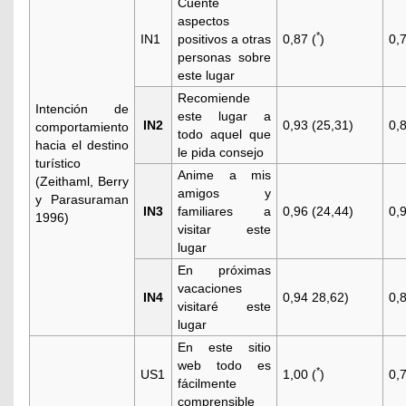
Cuente
aspectos
*
IN1
positivos a otras
0,87 (
)
0,
personas sobre
este lugar
Recomiende
Intención de
este lugar a
IN2
0,93 (25,31)
0,
comportamiento
todo aquel que
hacia el destino
le pida consejo
turístico
Anime a mis
(
Zeithaml, Berry
amigos y
y Parasuraman
IN3
familiares a
0,96 (24,44)
0,
1996)
visitar este
lugar
En próximas
vacaciones
IN4
0,94 28,62)
0,
visitaré este
lugar
En este sitio
web todo es
*
US1
1,00 (
)
0,
fácilmente
comprensible