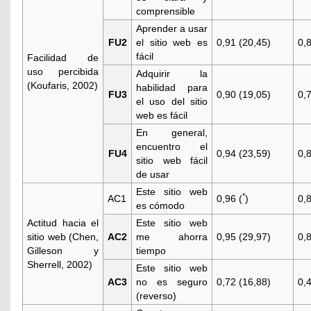
comprensible
Aprender a usar
FU2
el sitio web es
0,91 (20,45)
0,
fácil
Facilidad de
uso percibida
Adquirir la
(
Koufaris, 2002
)
habilidad para
FU3
0,90 (19,05)
0,
el uso del sitio
web es fácil
En general,
encuentro el
FU4
0,94 (23,59)
0,
sitio web fácil
de usar
Este sitio web
*
AC1
0,96 (
)
0,
es cómodo
Actitud hacia el
Este sitio web
sitio web (
Chen,
AC2
me ahorra
0,95 (29,97)
0,
Gilleson y
tiempo
Sherrell, 2002
)
Este sitio web
AC3
no es seguro
0,72 (16,88)
0,
(reverso)