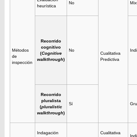
No
Mix
heurística
Recorrido
cognitivo
Métodos
No
Ind
(
Cognitive
Cualitativa
de
walkthrough
)
Predictiva
inspección
Recorrido
pluralista
Sí
Gru
(
pluralistic
walkthrough
)
Indagación
Cualitativa
Ind