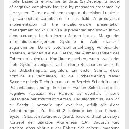
model based on environmental data. (2) Developing model
of cognitive complexity induced by messages presented by
the system. Three experiments support the claims I make in
my conceptual contribution to this field. A prototypical
implementation of the situation-aware presentation
management toolkit PRESTK is presented and shown in two
demonstrators. In den letzten Jahren hat die Menge der
informationsanzeigenden Systeme im Auto drastisch
zugenommen. Da sie potenziell unabhängig voneinander
ablaufen, erhöhen sie die Gefahr, die Aufmerksamkeit des
Fahrers abzulenken. Konflikte entstehen, wenn zwei oder
mehr Systeme zeitgleich auf limitierte Ressourcen wie z. B.
den Bildschirmplatz zugreifen. Ein erster Schritt, diese
Konflikte zu vermeiden, ist die Orchestrierung dieser
Systeme mittels Techniken aus dem Bereich Scheduling und
Präsentationsplanung. In einem zweiten Schritt sollte die
kognitive Kapazität des Fahrers als ebenfalls limitierte
Ressource berücksichtigt werden. Der Algorithmus, den ich
zu Schritt 1 vorstelle und evaluiere, erfüllt alle diese
Anforderungen. Zu Schritt 2 definiere ich das Konzept
System Situation Awareness (SSA), basierend auf Endsley’s
Konzept der Situation Awareness (SA). Dadurch wird
erreicht, dass nicht nur der Fahrer sich seiner Umgebung