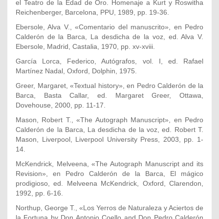
el Teatro de la Edad de Oro. Homenaje a Kurt y Roswitha
Reichenberger, Barcelona, PPU, 1989, pp. 19-36.
Ebersole, Alva V., «Comentario del manuscrito», en Pedro
Calderón de la Barca, La desdicha de la voz, ed. Alva V.
Ebersole, Madrid, Castalia, 1970, pp. xv-xviii.
García Lorca, Federico, Autógrafos, vol. I, ed. Rafael
Martínez Nadal, Oxford, Dolphin, 1975.
Greer, Margaret, «Textual history», en Pedro Calderón de la
Barca, Basta Callar, ed. Margaret Greer, Ottawa,
Dovehouse, 2000, pp. 11-17.
Mason, Robert T., «The Autograph Manuscript», en Pedro
Calderón de la Barca, La desdicha de la voz, ed. Robert T.
Mason, Liverpool, Liverpool University Press, 2003, pp. 1-
14.
McKendrick, Melveena, «The Autograph Manuscript and its
Revision», en Pedro Calderón de la Barca, El mágico
prodigioso, ed. Melveena McKendrick, Oxford, Clarendon,
1992, pp. 6-16.
Northup, George T., «Los Yerros de Naturaleza y Aciertos de
la Fortuna by Don Antonio Coello and Don Pedro Calderón