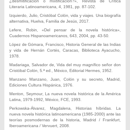
¿desmitificación o mixtificación?», Revista de Crítica
Literaria Latinoamericana, 4, 1981, pp. 87-102.
Izquierdo, Julio, Cristóbal Colón, vida y viajes. Una biografía
alternativa, Huelva, Familia de Jesús, 2017.
Lefere, Robin, «Del pensar de la novela histórica»,
Cuadernos Hispanoamericanos, 643, 2004, pp. 43-50.
López de Gómara, Francisco, Historia General de las Indias
y vida de Hernán Cortés, Caracas, Biblioteca Ayacucho,
1978.
Madariaga, Salvador de, Vida del muy magnífico señor don
Cristóbal Colón, 5.ª ed., México, Editorial Hermes, 1952.
Manzano Manzano, Juan, Colón y su secreto, Madrid,
Ediciones Cultura Hispánica, 1976.
Menton, Seymour, La nueva novela histórica de la América
Latina, 1979-1992, México, FCE, 1993.
Perkowska-Álvarez, Magdalena, Historias híbridas. La
nueva novela histórica latinoamericana (1985-2000) ante las
teorías posmodernas de la historia, Madrid / Frankfurt,
Iberoamericana / Vervuert, 2008.