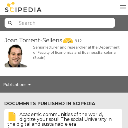
To
na
Joan
Torrent-Sellens
912
Senior lecturer and researcher at the Department
of Faculty of Economics and BusinessBarcelona
(Spain)
Toggle
Publications
navigation
DOCUMENTS PUBLISHED IN SCIPEDIA
Academic communities of the world,
digitize your soul! The social University in
the digital and sustainable era