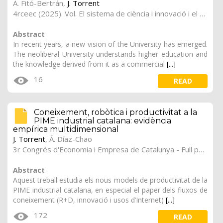
À. Fitó-Bertrán,
J. Torrent
4rceec (2025). Vol. El sistema de ciència i innovació i el repte de la transformació digital, 3
Abstract
In recent years, a new vision of the University has emerged.
The neoliberal University understands higher education and
the knowledge derived from it as a commercial
[...]
16
READ
Coneixement, robòtica i productivitat a la
PIME industrial catalana: evidència
empírica multidimensional
J. Torrent
,
Á. Díaz-Chao
3r Congrés d'Economia i Empresa de Catalunya - Full papers.
Abstract
Aquest treball estudia els nous models de productivitat de la
PIME industrial catalana, en especial el paper dels fluxos de
coneixement (R+D, innovació i usos d’Internet)
[...]
172
READ