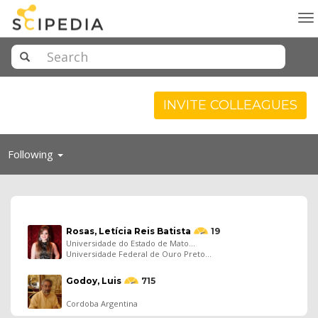
To
na
INVITE COLLEAGUES
Toggle
Following
navigation
Rosas, Letícia Reis Batista
19
Universidade do Estado de Mato...
Universidade Federal de Ouro Preto...
Godoy, Luis
715
Cordoba Argentina