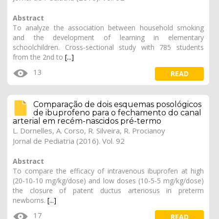
Abstract
To analyze the association between household smoking
and the development of learning in elementary
schoolchildren. Cross-sectional study with 785 students
from the 2nd to
[...]
13
READ
Comparação de dois esquemas posológicos
de ibuprofeno para o fechamento do canal
arterial em recém-nascidos pré-termo
L. Dornelles, A. Corso, R. Silveira, R. Procianoy
Jornal de Pediatria (2016). Vol. 92
Abstract
To compare the efficacy of intravenous ibuprofen at high
(20-10-10 mg/kg/dose) and low doses (10-5-5 mg/kg/dose)
the closure of patent ductus arteriosus in preterm
newborns.
[...]
17
READ