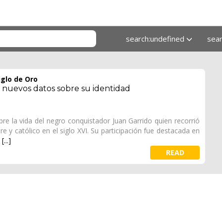
search:undefined
sea
iglo de Oro
: nuevos datos sobre su identidad
e la vida del negro conquistador Juan Garrido quien recorrió
re y católico en el siglo XVI. Su participación fue destacada en
e
[...]
READ