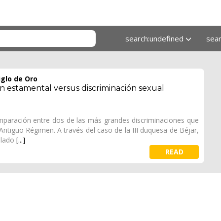
search:undefined
sea
iglo de Oro
ión estamental versus discriminación sexual
mparación entre dos de las más grandes discriminaciones que
Antiguo Régimen. A través del caso de la III duquesa de Béjar,
 lado
[...]
READ