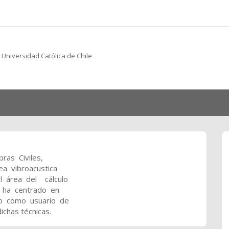
 Universidad Católica de Chile
bras Civiles,
ea vibroacustica
l área del cálculo
e ha centrado en
to como usuario de
chas técnicas.