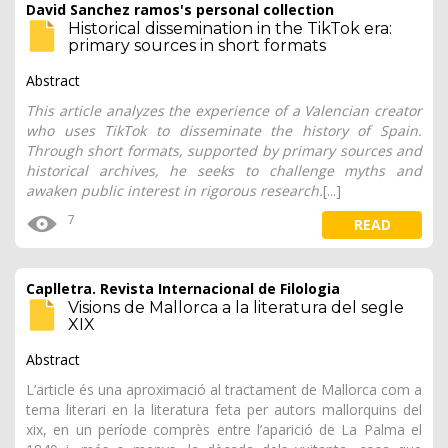
David Sanchez ramos's personal collection
Historical dissemination in the TikTok era:
primary sources in short formats
Abstract
This article analyzes the experience of a Valencian creator
who uses TikTok to disseminate the history of Spain.
Through short formats, supported by primary sources and
historical archives, he seeks to challenge myths and
awaken public interest in rigorous research.
[...]
7
READ
Caplletra. Revista Internacional de Filologia
Visions de Mallorca a la literatura del segle
XIX
Abstract
L’article és una aproximació al tractament de Mallorca com a
tema literari en la literatura feta per autors mallorquins del
xix, en un període comprès entre l’aparició de La Palma el