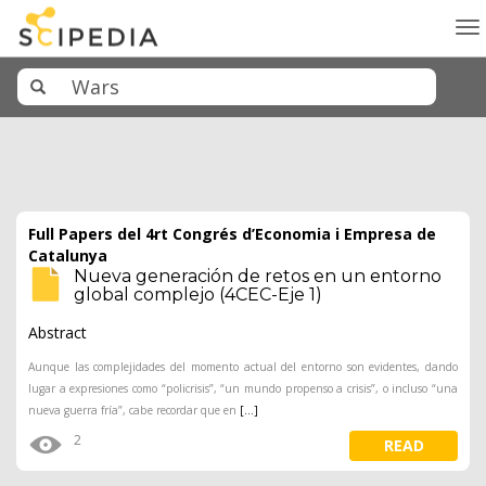
To
na
Full Papers del 4rt Congrés d’Economia i Empresa de
Catalunya
Nueva generación de retos en un entorno
global complejo (4CEC-Eje 1)
Abstract
Aunque las complejidades del momento actual del entorno son evidentes, dando
lugar a expresiones como “policrisis”, “un mundo propenso a crisis”, o incluso “una
nueva guerra fría”, cabe recordar que en
[...]
2
READ