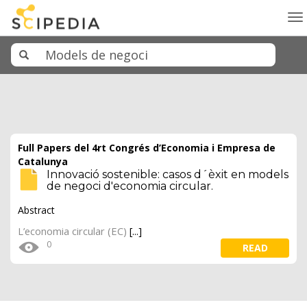
To
na
Full Papers del 4rt Congrés d’Economia i Empresa de
Catalunya
Innovació sostenible: casos d´èxit en models
de negoci d'economia circular.
Abstract
L’economia circular (EC)
[...]
0
READ