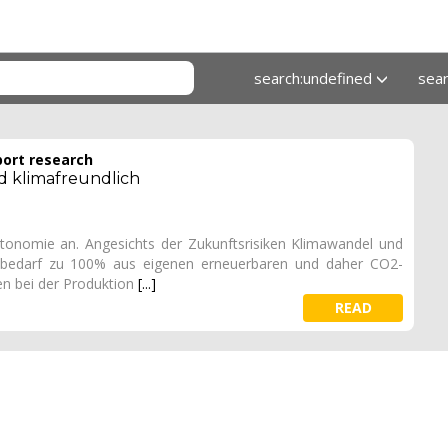
search:undefined
sea
port research
d klimafreundlich
onomie an. Angesichts der Zukunftsrisiken Klimawandel und
giebedarf zu 100% aus eigenen erneuerbaren und daher CO2-
en bei der Produktion
[...]
READ